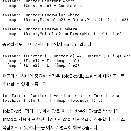
instance Functor Constant where

  fmap f (Constant x) = Constant x

instance Functor BinaryPlus where

  fmap f (BinaryPlus e1 e2) = BinaryPlus (f e1) (f e2)

instance Functor BinaryMul where

  fmap f (BinaryMul e1 e2) = BinaryMul (f e1) (f e2)
중요하게도, 코프로덕트 ET 역시 Functor입니다:
instance (Functor f, Functor g) => Functor (ET f g) whe
  fmap f (El e1) = El (fmap f e1)

  fmap f (Er e2) = Er (fmap f e2)
퍼즐의 또 하나의 중요한 조각은 foldExpr로, 표현식에 대한 폴드를
수행할 수 있게 해줍니다:
foldExpr :: Functor f => (f a -> a) -> Expr f -> a

foldExpr f (In t) = f (fmap (foldExpr f) t)
foldExpr는 펑터 내부에서 값을 꺼내는 함수와 Expr을 받습니다.
fmap을 사용해 포함된 타입에서 값을 재귀적으로 추출합니다. 다소
복잡해지고 있으니—곧 예제로 명확히 해보겠습니다.