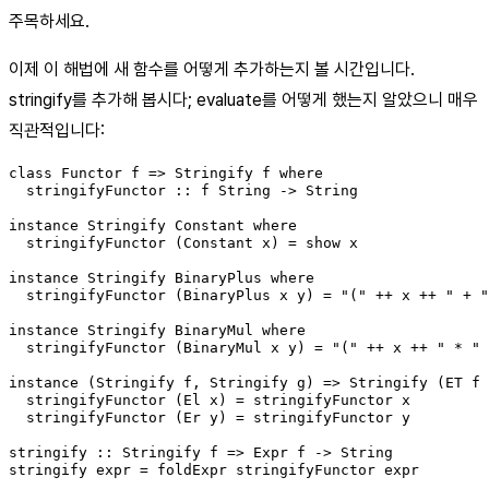
주목하세요.
이제 이 해법에 새 함수를 어떻게 추가하는지 볼 시간입니다.
stringify를 추가해 봅시다; evaluate를 어떻게 했는지 알았으니 매우
직관적입니다:
class Functor f => Stringify f where

  stringifyFunctor :: f String -> String

instance Stringify Constant where

  stringifyFunctor (Constant x) = show x

instance Stringify BinaryPlus where

  stringifyFunctor (BinaryPlus x y) = "(" ++ x ++ " + "
instance Stringify BinaryMul where

  stringifyFunctor (BinaryMul x y) = "(" ++ x ++ " * " 
instance (Stringify f, Stringify g) => Stringify (ET f 
  stringifyFunctor (El x) = stringifyFunctor x

  stringifyFunctor (Er y) = stringifyFunctor y

stringify :: Stringify f => Expr f -> String

stringify expr = foldExpr stringifyFunctor expr