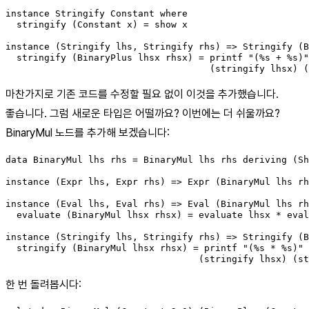
instance Stringify Constant where

  stringify (Constant x) = show x

instance (Stringify lhs, Stringify rhs) => Stringify (B
  stringify (BinaryPlus lhsx rhsx) = printf "(%s + %s)"

                                     (stringify lhsx) (
마찬가지로 기존 코드를 수정할 필요 없이 이것을 추가했습니다.
좋습니다. 그럼 새로운 타입은 어떨까요? 이번에는 더 쉬울까요?
BinaryMul 노드를 추가해 보겠습니다:
data BinaryMul lhs rhs = BinaryMul lhs rhs deriving (Sh
instance (Expr lhs, Expr rhs) => Expr (BinaryMul lhs rh
instance (Eval lhs, Eval rhs) => Eval (BinaryMul lhs rh
  evaluate (BinaryMul lhsx rhsx) = evaluate lhsx * eval
instance (Stringify lhs, Stringify rhs) => Stringify (B
  stringify (BinaryMul lhsx rhsx) = printf "(%s * %s)"

                                   (stringify lhsx) (st
한 번 돌려봅시다: