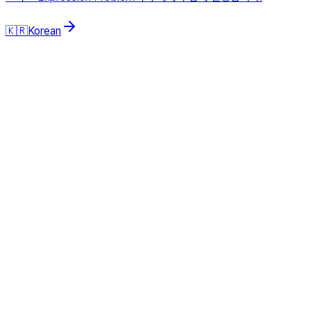
🇰🇷
Korean