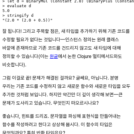
> let d = BinaryMul (Constant 2.0) (BinaryPlus (Constan
> evaluate d

5.0

> stringify d

"(2.0 * (2.0 + 0.5))"
잘 됩니다! 그리고 주목할 점은, 새 타입을 추가하기 위해 기존 코드를
수정할 필요가 없다는 것입니다—인스턴스 정의는 원래 클래스
바깥에 존재하므로 기존 코드를 건드리지 않고도 새 타입에 대해
정의할 수 있습니다(이는
원글
에서 논한 Clojure 멀티메서드와도
비슷합니다).
그럼 이걸로 끝! 문제가 해결된 걸까요? 글쎄요, 아닙니다. 분명
우리는 기존 코드를 수정하지 않고 새로운 함수와 새로운 타입을 모두
추가한 것처럼 보입니다. 하지만 약간만 더 깊이 생각해 보면—큰
문제가 도사리고 있습니다. 무엇인지 떠오르시나요?
좋습니다, 힌트를 드리죠. 문자열을 파싱해 표현식을 만들어내는
함수를 작성하려고 한다고 상상해 봅시다. 이 함수의 타입은
무엇일까요? 특히 반환 타입은요?