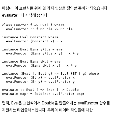
마침내, 이 표현식들 위에 몇 가지 연산을 정의할 준비가 되었습니다.
evaluate부터 시작해 봅시다:
class Functor f => Eval f where

  evalFunctor :: f Double -> Double

instance Eval Constant where

  evalFunctor (Constant x) = x

instance Eval BinaryPlus where

  evalFunctor (BinaryPlus x y) = x + y

instance Eval BinaryMul where

  evalFunctor (BinaryMul x y) = x * y

instance (Eval f, Eval g) => Eval (ET f g) where

  evalFunctor (El x) = evalFunctor x

  evalFunctor (Er y) = evalFunctor y

evaluate :: Eval f => Expr f -> Double

evaluate expr = foldExpr evalFunctor expr
먼저, Eval은 표현식에서 Double을 만들어내는 evalFunctor 함수를
지원하는 타입클래스입니다. 우리의 데이터 타입들에 대한