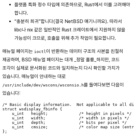
플랫폼 특화 정수 타입에 의존하므로, Rust에서 이를 고려해야
합니다.
“충분히 희귀”합니다(결국 NetBSD 얘기니까요). 따라서
libc나 nix 같은 일반적인 Rust 크레이트에서 지원하지 않을
가능성이 크므로, 호출을 위해 추가 작업이 필요합니다.
매뉴얼 페이지는
이 반환하는 데이터 구조의 사본을 친절히
ioctl
제공하며, BSD 매뉴얼 페이지는 대개 _정말 훌륭_하지만, 코드
조각이 실제로 문서화된 코드와 일치하는지 다시 확인할 가치가
있습니다. 매뉴얼이 안내하는 대로
를 들여다보면 다음이
/usr/include/dev/wscons/wsconsio.h
있습니다:
/* Basic display information.  Not applicable to all di
struct wsdisplay_fbinfo {

    u_int   height;             /* height in pixels */

    u_int   width;              /* width in pixels */

    u_int   depth;              /* bits per pixel */

    u_int   cmsize;             /* color map size (entr
};
