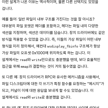
이런 설계가 나온 이유는 역사적이며, 물론 다른 선택지도 있었을
겁니다.
예를 들어: 일반 파일이 내부 구조를 가진다는 것을 잘 아시죠?
대부분의 파일 포맷은 헤더를 포함하고, 헤더는 파일 내의 다양한
섹션을 지정하며, 섹션은 데이터를 담습니다. 장치 드라이버에도 같은
방식을 적용할 수 있었을 겁니다. 즉, 이들의 가상 파일이 어떤 내부
형식을 미리 정의해서, 예컨대
구조체가 항상
wsdisplay_fbinfo
가상 파일의 오프셋 0x1000에 위치하도록 하는 겁니다. 이
설계에서는
와
만으로도 충분했을 텐데, 보다 효율적인
read
write
접근을 위해
과 결합하는 것이 거의 필수였을 겁니다.
mmap
또 다른 예: 장치 드라이버가 RPC와 유사한 메커니즘을 사용해서,
파일 디스크립터에 대한 각 쓰기가 특정 함수를 요청하는 “메시지”가
되고, 커널이 이에 대한 응답을 보내게 할 수도 있었습니다. 이
설계에서도
와
로 충분했을 겁니다.
read
write
또 하나의 예: 장치 드라이버에 대한 요청을 데이터 사이에 섞어서,