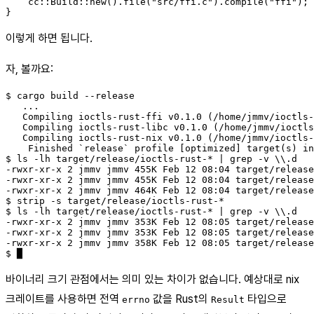
    cc::Build::new().file("src/ffi.c").compile("ffi");

이렇게 하면 됩니다.
자, 볼까요:
$ cargo build --release

   ...

   Compiling ioctls-rust-ffi v0.1.0 (/home/jmmv/ioctls-
   Compiling ioctls-rust-libc v0.1.0 (/home/jmmv/ioctls
   Compiling ioctls-rust-nix v0.1.0 (/home/jmmv/ioctls-
    Finished `release` profile [optimized] target(s) in
$ ls -lh target/release/ioctls-rust-* | grep -v \\.d

-rwxr-xr-x 2 jmmv jmmv 455K Feb 12 08:04 target/release
-rwxr-xr-x 2 jmmv jmmv 455K Feb 12 08:04 target/release
-rwxr-xr-x 2 jmmv jmmv 464K Feb 12 08:04 target/release
$ strip -s target/release/ioctls-rust-*

$ ls -lh target/release/ioctls-rust-* | grep -v \\.d

-rwxr-xr-x 2 jmmv jmmv 353K Feb 12 08:05 target/release
-rwxr-xr-x 2 jmmv jmmv 353K Feb 12 08:05 target/release
-rwxr-xr-x 2 jmmv jmmv 358K Feb 12 08:05 target/release
바이너리 크기 관점에서는 의미 있는 차이가 없습니다. 예상대로 nix
크레이트를 사용하면 전역
값을 Rust의
타입으로
errno
Result