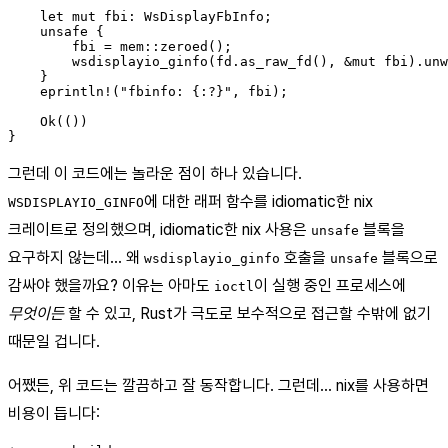
    let mut fbi: WsDisplayFbInfo;

    unsafe {

        fbi = mem::zeroed();

        wsdisplayio_ginfo(fd.as_raw_fd(), &mut fbi).unw
    }

    eprintln!("fbinfo: {:?}", fbi);

    Ok(())

그런데 이 코드에는 놀라운 점이 하나 있습니다.
에 대한 래퍼 함수를 idiomatic한 nix
WSDISPLAYIO_GINFO
크레이트로 정의했으며, idiomatic한 nix 사용은
블록을
unsafe
요구하지 않는데… 왜
호출을
블록으로
wsdisplayio_ginfo
unsafe
감싸야 했을까요? 이유는 아마도
이 실행 중인 프로세스에
ioctl
무엇이든
할 수 있고, Rust가 극도로 보수적으로 접근할 수밖에 없기
때문일 겁니다.
어쨌든, 위 코드는 깔끔하고 잘 동작합니다. 그런데… nix를 사용하면
비용이 듭니다: