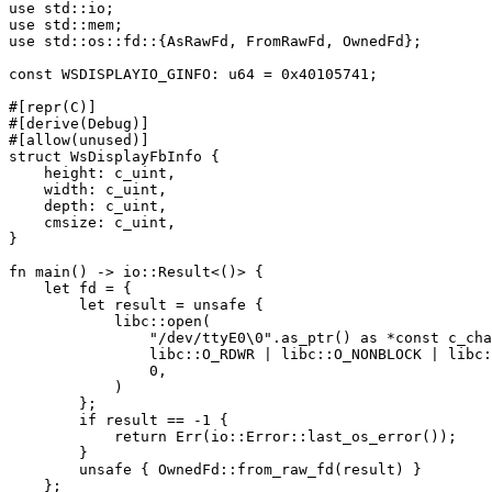
use std::io;

use std::mem;

use std::os::fd::{AsRawFd, FromRawFd, OwnedFd};

const WSDISPLAYIO_GINFO: u64 = 0x40105741;

#[repr(C)]

#[derive(Debug)]

#[allow(unused)]

struct WsDisplayFbInfo {

    height: c_uint,

    width: c_uint,

    depth: c_uint,

    cmsize: c_uint,

}

fn main() -> io::Result<()> {

    let fd = {

        let result = unsafe {

            libc::open(

                "/dev/ttyE0\0".as_ptr() as *const c_cha
                libc::O_RDWR | libc::O_NONBLOCK | libc:
                0,

            )

        };

        if result == -1 {

            return Err(io::Error::last_os_error());

        }

        unsafe { OwnedFd::from_raw_fd(result) }

    };
