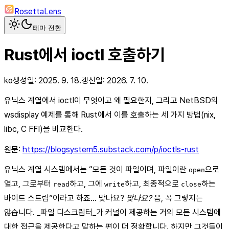
RosettaLens
테마 전환
Rust에서 ioctl 호출하기
ko
생성일:
2025. 9. 18.
갱신일:
2026. 7. 10.
유닉스 계열에서 ioctl이 무엇이고 왜 필요한지, 그리고 NetBSD의
wsdisplay 예제를 통해 Rust에서 이를 호출하는 세 가지 방법(nix,
libc, C FFI)을 비교한다.
원문:
https://blogsystem5.substack.com/p/ioctls-rust
유닉스 계열 시스템에서는 “모든 것이 파일이며, 파일이란
으로
open
열고, 그로부터
하고, 그에
하고, 최종적으로
하는
read
write
close
바이트 스트림”이라고 하죠… 맞나요?
맞나요?
음, 꼭 그렇지는
않습니다. _파일 디스크립터_가 커널이 제공하는 거의 모든 시스템에
대한 접근을 제공한다고 말하는 편이 더 정확합니다. 하지만 그것들이