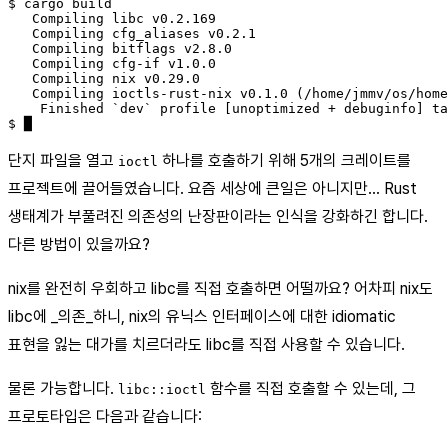
$ cargo build

   Compiling libc v0.2.169

   Compiling cfg_aliases v0.2.1

   Compiling bitflags v2.8.0

   Compiling cfg-if v1.0.0

   Compiling nix v0.29.0

   Compiling ioctls-rust-nix v0.1.0 (/home/jmmv/os/home
    Finished `dev` profile [unoptimized + debuginfo] ta
단지 파일을 열고
하나를 호출하기 위해 5개의 크레이트를
ioctl
프로젝트에 끌어들였습니다. 요즘 세상에 큰일은 아니지만… Rust
생태계가 부풀려진 의존성의 난장판이라는 인식을 강화하긴 합니다.
다른 방법이 있을까요?
nix를 완전히 우회하고 libc를 직접 호출하면 어떨까요? 어차피 nix도
libc에 _의존_하니, nix의 유닉스 인터페이스에 대한 idiomatic
표현을 잃는 대가를 치르더라도 libc를 직접 사용할 수 있습니다.
물론 가능합니다.
함수를 직접 호출할 수 있는데, 그
libc::ioctl
프로토타입은 다음과 같습니다: