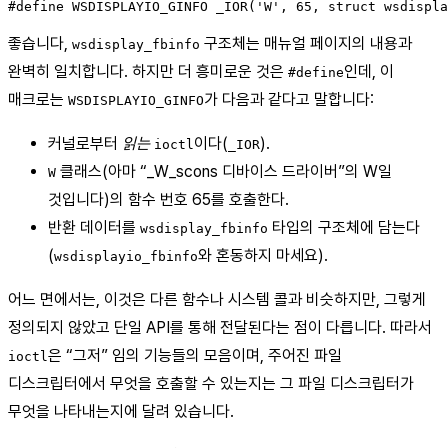
좋습니다,
구조체는 매뉴얼 페이지의 내용과
wsdisplay_fbinfo
완벽히 일치합니다. 하지만 더 흥미로운 것은
인데, 이
#define
매크로는
가 다음과 같다고 말합니다:
WSDISPLAYIO_GINFO
커널로부터
읽는
이다(
).
ioctl
_IOR
클래스(아마 “_W_scons 디바이스 드라이버”의 W일
W
것입니다)의 함수 번호 65를 호출한다.
반환 데이터를
타입의 구조체에 담는다
wsdisplay_fbinfo
(
와 혼동하지 마세요).
wsdisplayio_fbinfo
어느 면에서는, 이것은 다른 함수나 시스템 콜과 비슷하지만, 그렇게
정의되지 않았고 단일 API를 통해 전달된다는 점이 다릅니다. 따라서
은 “그저” 임의 기능들의 모음이며, 주어진 파일
ioctl
디스크립터에서 무엇을 호출할 수 있는지는 그 파일 디스크립터가
무엇을 나타내는지에 달려 있습니다.