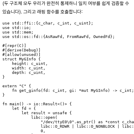
(두 구조체 모두 우리가 완전히 통제하니 일치 여부를 쉽게 검증할 수
있습니다). 그리고 래핑 함수를 호출합니다:
use std::ffi::{c_char, c_int, c_uint};

use std::io;

use std::mem;

use std::os::fd::{AsRawFd, FromRawFd, OwnedFd};

#[repr(C)]

#[derive(Debug)]

#[allow(unused)]

struct MyGInfo {

    height: c_uint,

    width: c_uint,

    depth: c_uint,

}

extern "C" {

    fn get_ginfo(fd: c_int, gi: *mut MyGInfo) -> c_int;

}

fn main() -> io::Result<()> {

    let fd = {

        let result = unsafe {

            libc::open(

                "/dev/ttyE0\0".as_ptr() as *const c_cha
                libc::O_RDWR | libc::O_NONBLOCK | libc:
                0,
