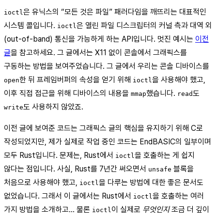
은 유닉스의 “모든 것은 파일” 패러다임을 깨뜨리는 대표적인
ioctl
시스템 콜입니다.
은 열린 파일 디스크립터의 커널 측과 대역 외
ioctl
(out-of-band) 통신을 가능하게 하는 API입니다. 멋진 예시는
이전
글
을 참고하세요. 그 글에서는 X11 없이 콘솔에서 그래픽스를
구동하는 방법을 보여주었습니다. 그 글에서 우리는 콘솔 디바이스를
한 뒤 프레임버퍼의 속성을 얻기 위해
을 사용해야 했고,
open
ioctl
이후 직접 접근을 위해 디바이스의 내용을
했습니다.
도
mmap
read
도 사용하지 않았죠.
write
이전 글에 보여준 코드는 그래픽스 글의 핵심을 유지하기 위해 C로
작성되었지만, 제가 실제로 작업 중인 코드는 EndBASIC의 일부이며
모두 Rust입니다. 문제는, Rust에서
을 호출하는 게 쉽지
ioctl
않다는 점입니다. 사실, Rust를 7년간 써오면서
블록을
unsafe
처음으로 사용해야 했고,
을 다루는 방법에 대한 좋은 문서도
ioctl
없었습니다. 그래서 이 글에서는 Rust에서
을 호출하는 여러
ioctl
가지 방법을 소개하고… 물론
이 실제로
무엇인지
조금 더 깊이
ioctl