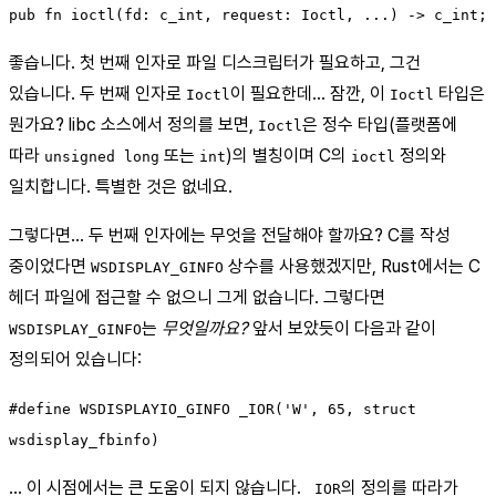
pub fn ioctl(fd: c_int, request: Ioctl, ...) -> c_int;
좋습니다. 첫 번째 인자로 파일 디스크립터가 필요하고, 그건
있습니다. 두 번째 인자로
이 필요한데… 잠깐, 이
타입은
Ioctl
Ioctl
뭔가요? libc 소스에서 정의를 보면,
은 정수 타입(플랫폼에
Ioctl
따라
또는
)의 별칭이며 C의
정의와
unsigned long
int
ioctl
일치합니다. 특별한 것은 없네요.
그렇다면… 두 번째 인자에는 무엇을 전달해야 할까요? C를 작성
중이었다면
상수를 사용했겠지만, Rust에서는 C
WSDISPLAY_GINFO
헤더 파일에 접근할 수 없으니 그게 없습니다. 그렇다면
는
무엇일까요?
앞서 보았듯이 다음과 같이
WSDISPLAY_GINFO
정의되어 있습니다:
#define WSDISPLAYIO_GINFO _IOR('W', 65, struct
wsdisplay_fbinfo)
… 이 시점에서는 큰 도움이 되지 않습니다.
의 정의를 따라가
_IOR