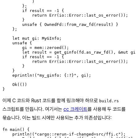
            )

        };

        if result == -1 {

            return Err(io::Error::last_os_error());

        }

        unsafe { OwnedFd::from_raw_fd(result) }

    };

    let mut gi: MyGInfo;

    unsafe {

        gi = mem::zeroed();

        let result = get_ginfo(fd.as_raw_fd(), &mut gi 
        if result == -1 {

            return Err(io::Error::last_os_error());

        }

    }

    eprintln!("my_ginfo: {:?}", gi);

    Ok(())

이제 C 코드와 Rust 코드를 함께 링크해야 하므로
build.rs
스크립트를 만듭니다. 여기서는
cc 크레이트
를 사용해 두 코드를
묶습니다. 이는 빌드 시에만 사용되는 추가 의존성입니다:
fn main() {

    println!("cargo::rerun-if-changed=src/ffi.c");
