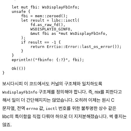
    let mut fbi: WsDisplayFbInfo;

    unsafe {

        fbi = mem::zeroed();

        let result = libc::ioctl(

            fd.as_raw_fd(),

            WSDISPLAYIO_GINFO,

            &mut fbi as *mut WsDisplayFbInfo,

        );

        if result == -1 {

            return Err(io::Error::last_os_error());

        }

    }

    eprintln!("fbinfo: {:?}", fbi);

    Ok(())

보시다시피 이 코드에서도 커널의 구조체와 일치하도록
구조체를 정의해야 합니다. 즉, nix를 피한다고
WsdisplayFbInfo
해서 일이 더 간단해지지는 않았습니다. 오히려 이제는 원시 C
문자열, 전역
값,
번호를 위한 불투명한 상수 같은
errno
ioctl
libc의 특이함을 직접 다뤄야 하므로 더 지저분해졌습니다. 썩 좋지는
않죠.