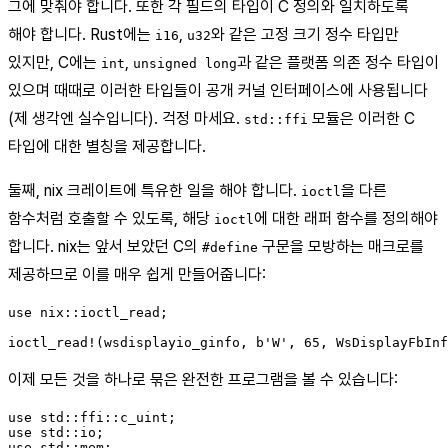
그에 맞춰야 합니다. 또한 각 필드의 타입이 C 정의와 일치하도록
해야 합니다. Rust에는
,
와 같은 고정 크기 정수 타입만
i16
u32
있지만, C에는
,
과 같은 플랫폼 의존 정수 타입이
int
unsigned long
있으며 때때로 이러한 타입들이 공개 커널 인터페이스에 사용됩니다
(제 생각엔 실수입니다). 걱정 마세요.
모듈은 이러한 C
std::ffi
타입에 대한 별칭을 제공합니다.
둘째, nix 크레이트에 특유한 일을 해야 합니다.
을 다른
ioctl
함수처럼 호출할 수 있도록, 해당
에 대한 래퍼 함수를 정의해야
ioctl
합니다. nix는 앞서 보았던 C의
구문을 모방하는 매크로를
#define
제공하므로 이를 매우 쉽게 만들어줍니다:
use nix::ioctl_read;

이제 모든 것을 하나로 묶은 완전한 프로그램을 볼 수 있습니다:
use std::ffi::c_uint;

use std::io;

use std::mem;
