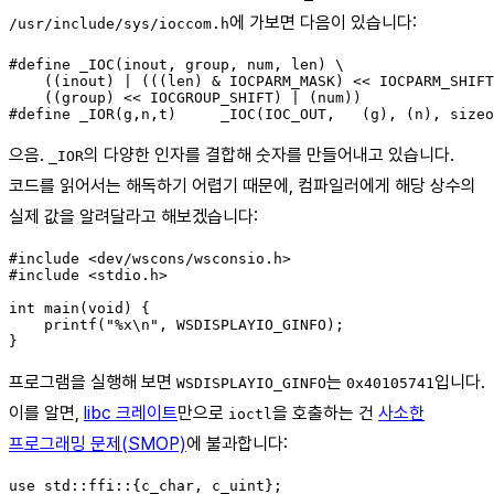
에 가보면 다음이 있습니다:
/usr/include/sys/ioccom.h
#define _IOC(inout, group, num, len) \

    ((inout) | (((len) & IOCPARM_MASK) << IOCPARM_SHIFT
    ((group) << IOCGROUP_SHIFT) | (num))

으음.
의 다양한 인자를 결합해 숫자를 만들어내고 있습니다.
_IOR
코드를 읽어서는 해독하기 어렵기 때문에, 컴파일러에게 해당 상수의
실제 값을 알려달라고 해보겠습니다:
#include <dev/wscons/wsconsio.h>

#include <stdio.h>

int main(void) {

    printf("%x\n", WSDISPLAYIO_GINFO);

프로그램을 실행해 보면
는
입니다.
WSDISPLAYIO_GINFO
0x40105741
이를 알면,
libc 크레이트
만으로
을 호출하는 건
사소한
ioctl
프로그래밍 문제(SMOP)
에 불과합니다:
use std::ffi::{c_char, c_uint};
