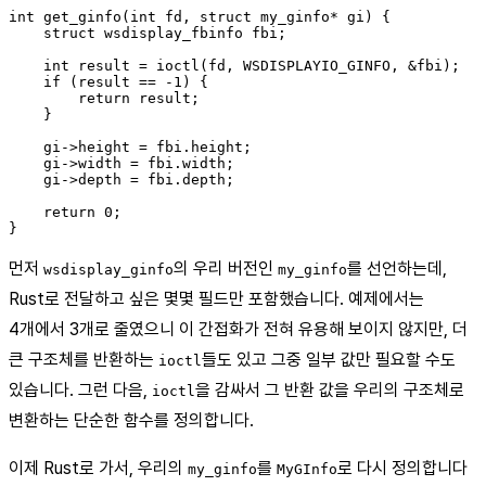
int get_ginfo(int fd, struct my_ginfo* gi) {

    struct wsdisplay_fbinfo fbi;

    int result = ioctl(fd, WSDISPLAYIO_GINFO, &fbi);

    if (result == -1) {

        return result;

    }

    gi->height = fbi.height;

    gi->width = fbi.width;

    gi->depth = fbi.depth;

    return 0;

먼저
의 우리 버전인
를 선언하는데,
wsdisplay_ginfo
my_ginfo
Rust로 전달하고 싶은 몇몇 필드만 포함했습니다. 예제에서는
4개에서 3개로 줄였으니 이 간접화가 전혀 유용해 보이지 않지만, 더
큰 구조체를 반환하는
들도 있고 그중 일부 값만 필요할 수도
ioctl
있습니다. 그런 다음,
을 감싸서 그 반환 값을 우리의 구조체로
ioctl
변환하는 단순한 함수를 정의합니다.
이제 Rust로 가서, 우리의
를
로 다시 정의합니다
my_ginfo
MyGInfo