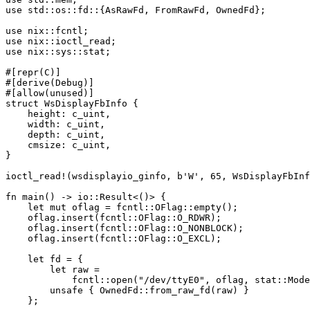
use std::os::fd::{AsRawFd, FromRawFd, OwnedFd};

use nix::fcntl;

use nix::ioctl_read;

use nix::sys::stat;

#[repr(C)]

#[derive(Debug)]

#[allow(unused)]

struct WsDisplayFbInfo {

    height: c_uint,

    width: c_uint,

    depth: c_uint,

    cmsize: c_uint,

}

ioctl_read!(wsdisplayio_ginfo, b'W', 65, WsDisplayFbInf
fn main() -> io::Result<()> {

    let mut oflag = fcntl::OFlag::empty();

    oflag.insert(fcntl::OFlag::O_RDWR);

    oflag.insert(fcntl::OFlag::O_NONBLOCK);

    oflag.insert(fcntl::OFlag::O_EXCL);

    let fd = {

        let raw =

            fcntl::open("/dev/ttyE0", oflag, stat::Mode
        unsafe { OwnedFd::from_raw_fd(raw) }

    };
