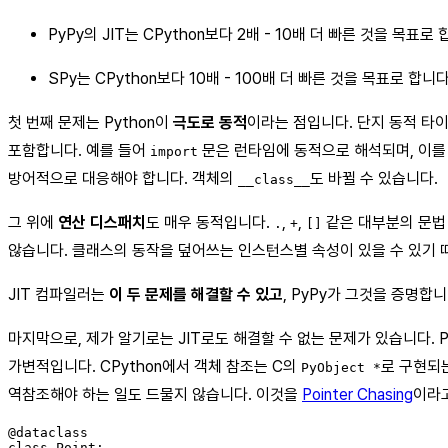
PyPy의 JIT는 CPython보다 2배 - 10배 더 빠른 것을 목표로 
SPy는 CPython보다 10배 - 100배 더 빠른 것을 목표로 합니다
첫 번째 문제는 Python이
극도로 동적
이라는 점입니다. 단지 동적 타이
포함합니다. 예를 들어
문은 런타임에 동적으로 해석되며, 이를 
import
방어적으로 대응해야 합니다. 객체의
도 바뀔 수 있습니다.
__class__
그 위에
연산 디스패치
도 매우 동적입니다.
,
,
같은 대부분의 문법
.
+
[]
않습니다. 클래스의 동작을 덮어쓰는 인스턴스별 속성이 있을 수 있기 
JIT 컴파일러는
이 두 문제를 해결할 수 있고
, PyPy가 그것을 증명합
마지막으로, 제가 알기로는 JIT로도 해결할 수 없는 문제가 있습니다. 
가변적입니다. CPython에서 객체 참조는 C의
로 구현되는
PyObject *
역참조해야 하는 일도 드물지 않습니다. 이것을
Pointer Chasing
이라고
@dataclass

class Point:
