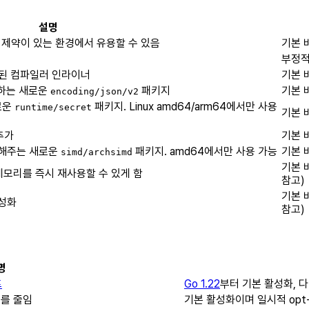
설명
. 제약이 있는 환경에서 유용할 수 있음
기본 
부정적
성된 컴파일러 인라이너
기본 
공하는 새로운
패키지
기본 
encoding/json/v2
로운
패키지. Linux amd64/arm64에서만 사용
runtime/secret
기본 
추가
기본 
 해주는 새로운
패키지. amd64에서만 사용 가능
기본 
simd/archsimd
기본 
메모리를 즉시 재사용할 수 있게 함
참고)
기본 
활성화
참고)
명
프
Go 1.22
부터 기본 활성화, 다
기를 줄임
기본 활성화이며 일시적 opt-o