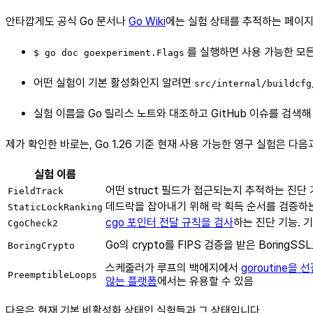
안타깝게도 공식 Go 문서나
Go Wiki
에는 실험 상태를 추적하는 페이지가
를 실행하면 사용 가능한 모든
$ go doc goexperiment.Flags
어떤 실험이 기본 활성화인지 알려면
src/internal/buildcfg
실험 이름을 Go 릴리스 노트와 대조하고 GitHub 이슈를 검색해
제가 확인한 바로는, Go 1.26 기준 현재 사용 가능한 영구 실험은 다음
실험 이름
어떤 struct 필드가 접근되는지 추적하는 진단
FieldTrack
데드락을 잡아내기 위해 락 획득 순서를 검증하
StaticLockRanking
cgo 포인터 전달 규칙을 검사
하는 진단 기능. 
CgoCheck2
Go의 crypto를 FIPS 검증을 받은 BoringSS
BoringCrypto
스케줄러가 루프의 백에지에서
goroutine을 
PreemptibleLoops
않는 플랫폼
에서는 유용할 수 있음
다음은 현재 기본 비활성화 상태인 실험들과 그 상태입니다.