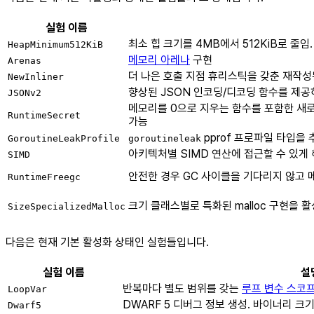
실험 이름
최소 힙 크기를 4MB에서 512KiB로 줄임
HeapMinimum512KiB
메모리 아레나
구현
Arenas
더 나은 호출 지점 휴리스틱을 갖춘 재작
NewInliner
향상된 JSON 인코딩/디코딩 함수를 제
JSONv2
메모리를 0으로 지우는 함수를 포함한 새
RuntimeSecret
가능
pprof 프로파일 타입을 
GoroutineLeakProfile
goroutineleak
아키텍처별 SIMD 연산에 접근할 수 있게
SIMD
안전한 경우 GC 사이클을 기다리지 않고 
RuntimeFreegc
크기 클래스별로 특화된 malloc 구현을 
SizeSpecializedMalloc
다음은 현재 기본 활성화 상태인 실험들입니다.
실험 이름
설
반복마다 별도 범위를 갖는
루프 변수 스코
LoopVar
DWARF 5 디버그 정보 생성. 바이너리 크
Dwarf5