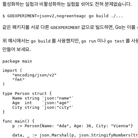
활성화하는 실험과 비활성화하는 실험을 섞어도 전혀 문제없습니다.
같은 패키지를 서로 다른
값으로 빌드하면, Go는 이를
GOEXPERIMENT
위 예시에서는
를 사용했지만,
이나
를 사
go build
go run
go test
만들어 보세요.
package main

import (

    "encoding/json/v2"

    "fmt"

)

type Person struct {

    Name string `json:"name"`

    Age  int    `json:"age"`

    City string `json:"city"`

}

func main() {

    p := Person{Name: "Ada", Age: 36, City: "Vienna"}

    data, _ := json.Marshal(p, json.StringifyNumbers(tr