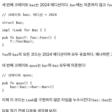
세 번째 크레이트
는 2024 에디션이다.
에는 의존하지 않고
baz
bar
fo
// 크레이트 baz; 에디션 = 2024

struct Baz;

impl !Leak for Baz { }

pub fn baz<T: foo::Foo>() {

    T::foo(Baz);

와
의 모든 코드는 2024 에디션이며 모두 유효하다. 왜냐하면 
foo
baz
네 번째 크레이트
는
와
모두에 의존한다:
quux
bar
baz
// 크레이트 quux;

pub fn quux() {

    baz::baz::<bar::Bar>()

이제 이 코드는
을 구현하지 않은 타입을 누수시킨다!
는
Leak
baz::baz
답을 적기 전에 다음을 생각해 보자: