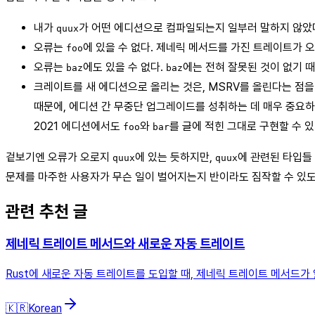
내가
가 어떤 에디션으로 컴파일되는지 일부러 말하지 않았다
quux
오류는
에 있을 수 없다. 제네릭 메서드를 가진 트레이트가 오
foo
오류는
에도 있을 수 없다.
에는 전혀 잘못된 것이 없기 
baz
baz
크레이트를 새 에디션으로 올리는 것은, MSRV를 올린다는 점을 
때문에, 에디션 간 무중단 업그레이드를 성취하는 데 매우 중요하
2021 에디션에서도
와
를 글에 적힌 그대로 구현할 수 
foo
bar
겉보기엔 오류가 오로지
에 있는 듯하지만,
에 관련된 타입들
quux
quux
문제를 마주한 사용자가 무슨 일이 벌어지는지 반이라도 짐작할 수 있도록
관련 추천 글
제네릭 트레이트 메서드와 새로운 자동 트레이트
Rust에 새로운 자동 트레이트를 도입할 때, 제네릭 트레이트 메서드가
🇰🇷
Korean