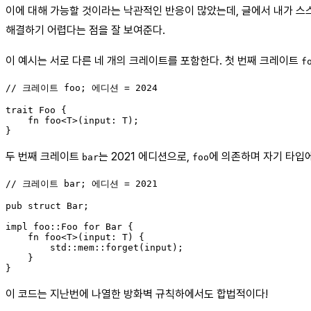
이에 대해 가능할 것이라는 낙관적인 반응이 많았는데, 글에서 내가 스스로
해결하기 어렵다는 점을 잘 보여준다.
이 예시는 서로 다른 네 개의 크레이트를 포함한다. 첫 번째 크레이트
f
// 크레이트 foo; 에디션 = 2024

trait Foo {

    fn foo<T>(input: T);

두 번째 크레이트
는 2021 에디션으로,
에 의존하며 자기 타입에
bar
foo
// 크레이트 bar; 에디션 = 2021

pub struct Bar;

impl foo::Foo for Bar {

    fn foo<T>(input: T) {

        std::mem::forget(input);

    }

이 코드는 지난번에 나열한 방화벽 규칙하에서도 합법적이다!