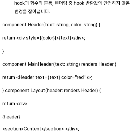
hook과 함수의 혼동, 렌더링 중 hook 반환값의 안전하지 않은
변경을 잡아냅니다.
component Header(text: string, color: string) {
return
<div style={{color}}>
{text}
</div>
;
}
component MainHeader(text: string) renders Header {
return
<Header text={text} color="red" />
;
} component Layout(header: renders Header) {
return
<div>
{header}
<section>Content</section>
</div>;