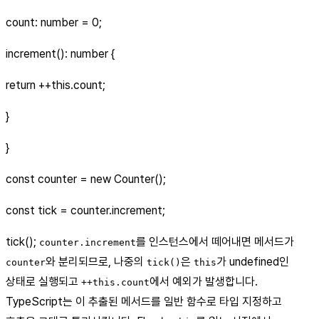
count: number = 0;
increment(): number {
return ++this.count;
}
}
const counter = new Counter();
const tick = counter.increment;
tick();
를 인스턴스에서 떼어내면 메서드가
counter.increment
와 분리되므로, 나중의
은
가 undefined인
counter
tick()
this
상태로 실행되고
에서 예외가 발생합니다.
++this.count
TypeScript는 이 추출된 메서드를 일반 함수로 타입 지정하고