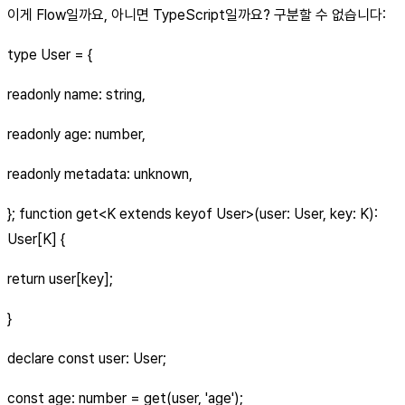
이게 Flow일까요, 아니면 TypeScript일까요? 구분할 수 없습니다:
type User = {
readonly name: string,
readonly age: number,
readonly metadata: unknown,
}; function get
<K extends keyof User>
(user: User, key: K):
User[K] {
return user[key];
}
declare const user: User;
const age: number = get(user, 'age');