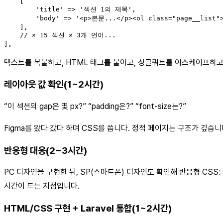
    [

        'title' => '섹션 1의 제목',

        'body' => '<p>본문...</p><ol class="page__list"
    ],

    // × 15 섹션 × 3개 언어...

],
텍스트를 복붙하고, HTML 태그를 붙이고, 싱글쿼트를 이스케이프하고
레이아웃 값 확인(1~2시간)
“이 섹션의 gap은 몇 px?” “padding은?” “font-size는?”
Figma를 왔다 갔다 하며 CSS를 씁니다. 정적 페이지는 구조가 깊습니다
반응형 대응(2~3시간)
PC 디자인을 구현한 뒤, SP(스마트폰) 디자인도 확인해 반응형 CSS
시간이 드는 지점입니다.
HTML/CSS 구현 + Laravel 통합(1~2시간)