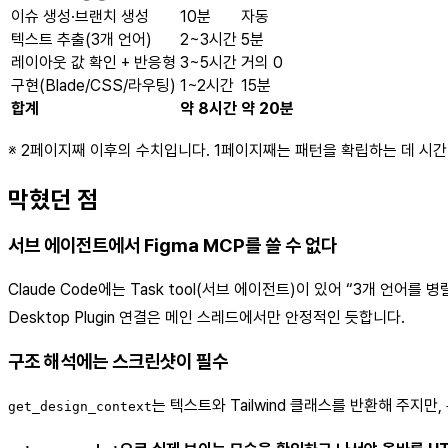
이슈 생성·브랜치 생성
10분
자동
텍스트 추출(3개 언어)
2~3시간
5분
레이아웃 값 확인 + 반응형
3~5시간
거의 0
구현(Blade/CSS/라우팅)
1~2시간
15분
합계
약 8시간
약 20분
※ 2페이지째 이후의 수치입니다. 1페이지째는 패턴을 확립하는 데 시간
막혔던 점
서브 에이전트에서 Figma MCP를 쓸 수 없다
Claude Code에는 Task tool(서브 에이전트)이 있어 “3개 언
Desktop Plugin 연결은 메인 스레드에서만 안정적인 듯합니다.
구조 해석에는 스크린샷이 필수
는 텍스트와 Tailwind 클래스를 반환해 주지
get_design_context