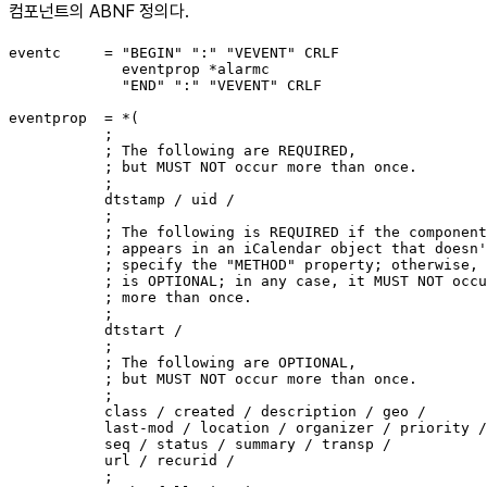
컴포넌트의 ABNF 정의다.
eventc     = "BEGIN" ":" "VEVENT" CRLF

             eventprop *alarmc

             "END" ":" "VEVENT" CRLF

eventprop  = *(

           ;

           ; The following are REQUIRED,

           ; but MUST NOT occur more than once.

           ;

           dtstamp / uid /

           ;

           ; The following is REQUIRED if the component

           ; appears in an iCalendar object that doesn'
           ; specify the "METHOD" property; otherwise, 
           ; is OPTIONAL; in any case, it MUST NOT occu
           ; more than once.

           ;

           dtstart /

           ;

           ; The following are OPTIONAL,

           ; but MUST NOT occur more than once.

           ;

           class / created / description / geo /

           last-mod / location / organizer / priority /

           seq / status / summary / transp /

           url / recurid /

           ;
