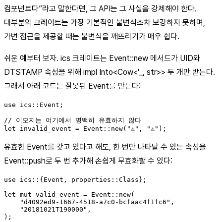
컴포넌트다”라고 말한다면, 그 API는 그 사실을 강제해야 한다.
대부분의 크레이트는 가장 기본적인 불변식조차 보강하지 못하며,
가변 접근을 제공할 때는 불변식을 깨뜨리기가 매우 쉽다.
쉬운 예부터 보자. ics 크레이트는 Event::new 메서드가 UID와
DTSTAMP 속성을 위해 impl Into<Cow<'_, str>> 두 개만 받는다.
그래서 아래 코드는 잘못된 Event를 만든다:
use ics::Event;

// 이모지는 여기에서 명백히 유효하지 않다

유효한 Event를 갖고 있다고 해도, 한 번만 나타날 수 있는 속성을
Event::push로 두 번 추가해 손쉽게 무효화할 수 있다:
use ics::{Event, properties::Class};

let mut valid_event = Event::new(

    "d4092ed9-1667-4518-a7c0-bcfaac4f1fc6",

    "20181021T190000",

);
