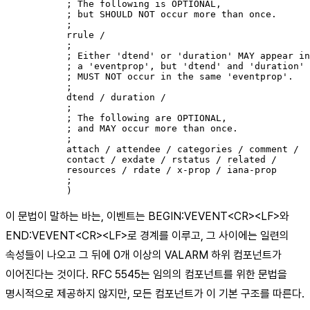
           ; The following is OPTIONAL,

           ; but SHOULD NOT occur more than once.

           ;

           rrule /

           ;

           ; Either 'dtend' or 'duration' MAY appear in

           ; a 'eventprop', but 'dtend' and 'duration'

           ; MUST NOT occur in the same 'eventprop'.

           ;

           dtend / duration /

           ;

           ; The following are OPTIONAL,

           ; and MAY occur more than once.

           ;

           attach / attendee / categories / comment /

           contact / exdate / rstatus / related /

           resources / rdate / x-prop / iana-prop

           ;

이 문법이 말하는 바는, 이벤트는 BEGIN:VEVENT
<CR>
<LF>
와
END:VEVENT
<CR>
<LF>
로 경계를 이루고, 그 사이에는 일련의
속성들이 나오고 그 뒤에 0개 이상의 VALARM 하위 컴포넌트가
이어진다는 것이다. RFC 5545는 임의의 컴포넌트를 위한 문법을
명시적으로 제공하지 않지만, 모든 컴포넌트가 이 기본 구조를 따른다.