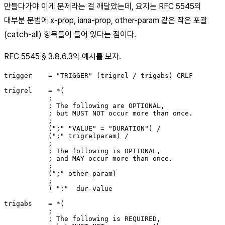
만들다가야 이게 문제라는 걸 깨달았는데, 요지는 RFC 5545의
대부분 문법에 x-prop, iana-prop, other-param 같은 작은 포괄
(catch-all) 항목들이 들어 있다는 점이다.
RFC 5545 § 3.8.6.3의 예시를 보자.
trigger    = "TRIGGER" (trigrel / trigabs) CRLF

trigrel    = *(

           ;

           ; The following are OPTIONAL,

           ; but MUST NOT occur more than once.

           ;

           (";" "VALUE" = "DURATION") /

           (";" trigrelparam) /

           ;

           ; The following is OPTIONAL,

           ; and MAY occur more than once.

           ;

           (";" other-param)

           ;

           ) ":"  dur-value

trigabs    = *(

           ;

           ; The following is REQUIRED,
