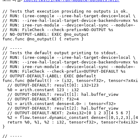
// Tests that execution providing no outputs is ok.

// RUN: (iree-compile --iree-hal-target-device=local \

// RUN: --iree-hal-local-target-device-backends=vmvx %s
// RUN: iree-run-module --device=local-sync --module=- 
// RUN: FileCheck --check-prefix=NO-OUTPUT %s

// NO-OUTPUT-LABEL: EXEC @no_output

func.func @no_output() { return }

// -----

// Tests the default output printing to stdout.

// RUN: (iree-compile --iree-hal-target-device=local \

// RUN: --iree-hal-local-target-device-backends=vmvx %s
// RUN: iree-run-module --device=local-sync --module=- 
// RUN: FileCheck --check-prefix=OUTPUT-DEFAULT %s

// OUTPUT-DEFAULT-LABEL: EXEC @default

func.func @default() -> (i32, tensor<f32>, tensor<?x4xi
  // OUTPUT-DEFAULT: result[0]: i32=123

  %0 = arith.constant 123 : i32

  // OUTPUT-DEFAULT: result[1]: hal.buffer_view

  // OUTPUT-DEFAULT-NEXT: f32=4

  %1 = arith.constant dense<4.0> : tensor<f32>

  // OUTPUT-DEFAULT: result[2]: hal.buffer_view

  // OUTPUT-DEFAULT-NEXT: 2x4xi32=[0 1 2 3][4 5 6 7]

  %2 = flow.tensor.dynamic_constant dense<[[0,1,2,3],[4
  return %0, %1, %2 : i32, tensor<f32>, tensor<?x4xi32>

}

// -----
