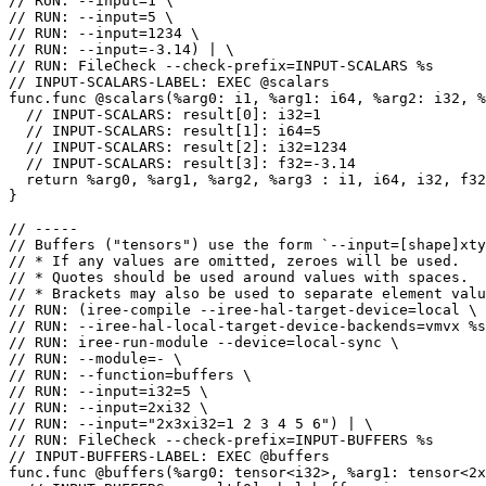
// RUN: --input=1 \

// RUN: --input=5 \

// RUN: --input=1234 \

// RUN: --input=-3.14) | \

// RUN: FileCheck --check-prefix=INPUT-SCALARS %s

// INPUT-SCALARS-LABEL: EXEC @scalars

func.func @scalars(%arg0: i1, %arg1: i64, %arg2: i32, %
  // INPUT-SCALARS: result[0]: i32=1

  // INPUT-SCALARS: result[1]: i64=5

  // INPUT-SCALARS: result[2]: i32=1234

  // INPUT-SCALARS: result[3]: f32=-3.14

  return %arg0, %arg1, %arg2, %arg3 : i1, i64, i32, f32

}

// -----

// Buffers ("tensors") use the form `--input=[shape]xty
// * If any values are omitted, zeroes will be used.

// * Quotes should be used around values with spaces.

// * Brackets may also be used to separate element valu
// RUN: (iree-compile --iree-hal-target-device=local \

// RUN: --iree-hal-local-target-device-backends=vmvx %s
// RUN: iree-run-module --device=local-sync \

// RUN: --module=- \

// RUN: --function=buffers \

// RUN: --input=i32=5 \

// RUN: --input=2xi32 \

// RUN: --input="2x3xi32=1 2 3 4 5 6") | \

// RUN: FileCheck --check-prefix=INPUT-BUFFERS %s

// INPUT-BUFFERS-LABEL: EXEC @buffers

func.func @buffers(%arg0: tensor<i32>, %arg1: tensor<2x