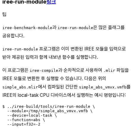
iree-run-module
링크
팁
과
은 많은 플래그를
iree-benchmark-module
iree-run-module
공유합니다.
프로그램은 이미 변환된 IREE 모듈을 입력으로
iree-run-module
받아 제공된 입력과 함께 내보낸 함수를 실행합니다.
이 프로그램은
과 순차적으로 사용하여
파일을
iree-compile
.mlir
IREE 모듈로 변환한 후 실행할 수 있습니다. 다음은 위의
에서 컴파일된 간단한
를
simple_abs.mlir
simple_abs_vmvx.vmfb
IREE의 local-task CPU 디바이스에서 실행하는 예시 명령입니다:
$ ../iree-build/tools/iree-run-module \

  --module=/tmp/simple_abs_vmvx.vmfb \

  --device=local-task \

  --function=abs \
