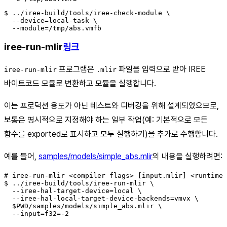
$ ../iree-build/tools/iree-check-module \

  --device=local-task \

iree-run-mlir
링크
프로그램은
파일을 입력으로 받아 IREE
iree-run-mlir
.mlir
바이트코드 모듈로 변환하고 모듈을 실행합니다.
이는 프로덕션 용도가 아닌 테스트와 디버깅을 위해 설계되었으므로,
보통은 명시적으로 지정해야 하는 일부 작업(예: 기본적으로 모든
함수를 exported로 표시하고 모두 실행하기)을 추가로 수행합니다.
예를 들어,
samples/models/simple_abs.mlir
의 내용을 실행하려면:
# iree-run-mlir <compiler flags> [input.mlir] <runtime 
$ ../iree-build/tools/iree-run-mlir \

  --iree-hal-target-device=local \

  --iree-hal-local-target-device-backends=vmvx \

  $PWD/samples/models/simple_abs.mlir \
