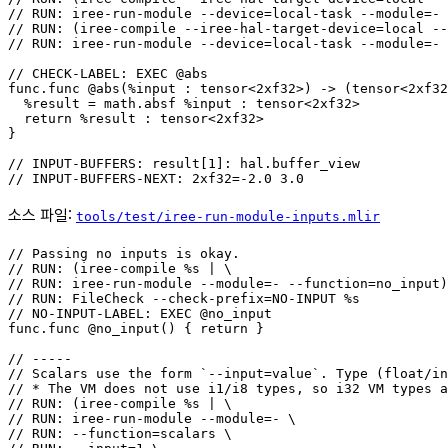
// RUN: iree-run-module --device=local-task --module=- 
// RUN: (iree-compile --iree-hal-target-device=local --
// RUN: iree-run-module --device=local-task --module=- 
// CHECK-LABEL: EXEC @abs

func.func @abs(%input : tensor<2xf32>) -> (tensor<2xf32
  %result = math.absf %input : tensor<2xf32>

  return %result : tensor<2xf32>

}

// INPUT-BUFFERS: result[1]: hal.buffer_view

소스 파일:
tools/test/iree-run-module-inputs.mlir
// Passing no inputs is okay.

// RUN: (iree-compile %s | \

// RUN: iree-run-module --module=- --function=no_input)
// RUN: FileCheck --check-prefix=NO-INPUT %s

// NO-INPUT-LABEL: EXEC @no_input

func.func @no_input() { return }

// -----

// Scalars use the form `--input=value`. Type (float/in
// * The VM does not use i1/i8 types, so i32 VM types a
// RUN: (iree-compile %s | \

// RUN: iree-run-module --module=- \

// RUN: --function=scalars \
