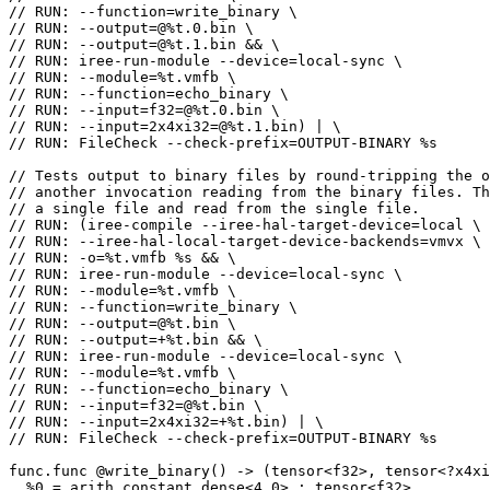
// RUN: --function=write_binary \

// RUN: --output=@%t.0.bin \

// RUN: --output=@%t.1.bin && \

// RUN: iree-run-module --device=local-sync \

// RUN: --module=%t.vmfb \

// RUN: --function=echo_binary \

// RUN: --input=f32=@%t.0.bin \

// RUN: --input=2x4xi32=@%t.1.bin) | \

// RUN: FileCheck --check-prefix=OUTPUT-BINARY %s

// Tests output to binary files by round-tripping the o
// another invocation reading from the binary files. Th
// a single file and read from the single file.

// RUN: (iree-compile --iree-hal-target-device=local \

// RUN: --iree-hal-local-target-device-backends=vmvx \

// RUN: -o=%t.vmfb %s && \

// RUN: iree-run-module --device=local-sync \

// RUN: --module=%t.vmfb \

// RUN: --function=write_binary \

// RUN: --output=@%t.bin \

// RUN: --output=+%t.bin && \

// RUN: iree-run-module --device=local-sync \

// RUN: --module=%t.vmfb \

// RUN: --function=echo_binary \

// RUN: --input=f32=@%t.bin \

// RUN: --input=2x4xi32=+%t.bin) | \

// RUN: FileCheck --check-prefix=OUTPUT-BINARY %s

func.func @write_binary() -> (tensor<f32>, tensor<?x4xi
  %0 = arith.constant dense<4.0> : tensor<f32>
