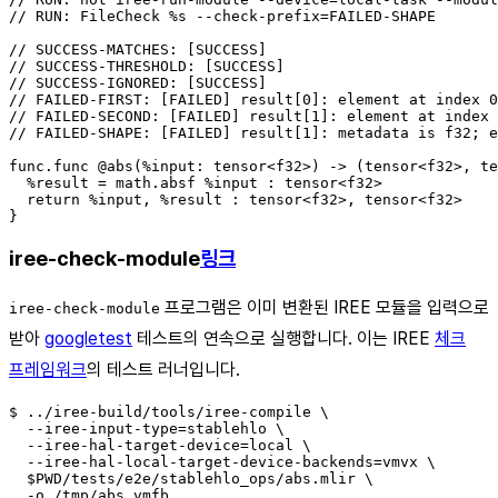
// RUN: FileCheck %s --check-prefix=FAILED-SHAPE

// SUCCESS-MATCHES: [SUCCESS]

// SUCCESS-THRESHOLD: [SUCCESS]

// SUCCESS-IGNORED: [SUCCESS]

// FAILED-FIRST: [FAILED] result[0]: element at index 0
// FAILED-SECOND: [FAILED] result[1]: element at index 
// FAILED-SHAPE: [FAILED] result[1]: metadata is f32; e
func.func @abs(%input: tensor<f32>) -> (tensor<f32>, te
  %result = math.absf %input : tensor<f32>

  return %input, %result : tensor<f32>, tensor<f32>

iree-check-module
링크
프로그램은 이미 변환된 IREE 모듈을 입력으로
iree-check-module
받아
googletest
테스트의 연속으로 실행합니다. 이는 IREE
체크
프레임워크
의 테스트 러너입니다.
$ ../iree-build/tools/iree-compile \

  --iree-input-type=stablehlo \

  --iree-hal-target-device=local \

  --iree-hal-local-target-device-backends=vmvx \

  $PWD/tests/e2e/stablehlo_ops/abs.mlir \
