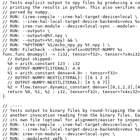
// Tests explicit output to npy files by producing a co
// printing the results in python. This also verifies o
// parsed by numpy.

// RUN: (iree-compile --iree-hal-target-device=local \

// RUN: --iree-hal-local-target-device-backends=vmvx %s
// RUN: iree-run-module --device=local-sync --module=- 
// RUN: --output= \

// RUN: --output=@%t.npy \

// RUN: --output=+%t.npy) && \

// RUN: "%PYTHON" %S/echo_npy.py %t.npy | \

// RUN: FileCheck --check-prefix=OUTPUT-NUMPY %s

func.func @numpy() -> (i32, tensor<f32>, tensor<?x4xi32
  // Output skipped:

  %0 = arith.constant 123 : i32

  // OUTPUT-NUMPY{LITERAL}: 4.0

  %1 = arith.constant dense<4.0> : tensor<f32>

  // OUTPUT-NUMPY-NEXT{LITERAL}: [[0 1 2 3]

  // OUTPUT-NUMPY-NEXT{LITERAL}: [4 5 6 7]]

  %2 = flow.tensor.dynamic_constant dense<[[0,1,2,3],[4
  return %0, %1, %2 : i32, tensor<f32>, tensor<?x4xi32>

}

// -----

// Tests output to binary files by round-tripping the o
// another invocation reading from the binary files. Ea
// its own file (optimal for alignment/easier to inspec
// RUN: (iree-compile --iree-hal-target-device=local \

// RUN: --iree-hal-local-target-device-backends=vmvx %s
// RUN: iree-run-module --device=local-sync \

// RUN: --module=%t.vmfb \
