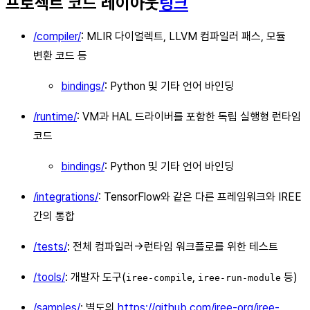
프로젝트 코드 레이아웃
링크
/compiler/
: MLIR 다이얼렉트, LLVM 컴파일러 패스, 모듈
변환 코드 등
bindings/
: Python 및 기타 언어 바인딩
/runtime/
: VM과 HAL 드라이버를 포함한 독립 실행형 런타임
코드
bindings/
: Python 및 기타 언어 바인딩
/integrations/
: TensorFlow와 같은 다른 프레임워크와 IREE
간의 통합
/tests/
: 전체 컴파일러→런타임 워크플로를 위한 테스트
/tools/
: 개발자 도구(
,
등)
iree-compile
iree-run-module
/samples/
: 별도의
https://github.com/iree-org/iree-