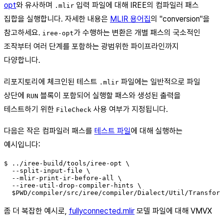
opt
와 유사하며
입력 파일에 대해 IREE의 컴파일러 패스
.mlir
집합을 실행합니다. 자세한 내용은
MLIR 용어집
의 "conversion"을
참고하세요.
가 수행하는 변환은 개별 패스의 국소적인
iree-opt
조작부터 여러 단계를 포함하는 광범위한 파이프라인까지
다양합니다.
리포지토리에 체크인된 테스트
파일에는 일반적으로 파일
.mlir
상단에
블록이 포함되어 실행할 패스와 생성된 출력을
RUN
테스트하기 위한
사용 여부가 지정됩니다.
FileCheck
다음은 작은 컴파일러 패스를
테스트 파일
에 대해 실행하는
예시입니다:
$ ../iree-build/tools/iree-opt \

  --split-input-file \

  --mlir-print-ir-before-all \

  --iree-util-drop-compiler-hints \

좀 더 복잡한 예시로,
fullyconnected.mlir
모델 파일에 대해 VMVX