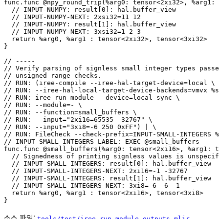
func.func @npy_round_trip(%arg0: tensor<2xi32>, %arg1: 
  // INPUT-NUMPY: result[0]: hal.buffer_view

  // INPUT-NUMPY-NEXT: 2xsi32=11 12

  // INPUT-NUMPY: result[1]: hal.buffer_view

  // INPUT-NUMPY-NEXT: 3xsi32=1 2 3

  return %arg0, %arg1 : tensor<2xi32>, tensor<3xi32>

}

// -----

// Verify parsing of signless small integer types passe
// unsigned range checks.

// RUN: (iree-compile --iree-hal-target-device=local \

// RUN: --iree-hal-local-target-device-backends=vmvx %s
// RUN: iree-run-module --device=local-sync \

// RUN: --module=- \

// RUN: --function=small_buffers \

// RUN: --input="2xi16=65535 -32767" \

// RUN: --input="3xi8=-6 250 0xFF") | \

// RUN: FileCheck --check-prefix=INPUT-SMALL-INTEGERS %
// INPUT-SMALL-INTEGERS-LABEL: EXEC @small_buffers

func.func @small_buffers(%arg0: tensor<2xi16>, %arg1: t
  // Signedness of printing signless values is unspecif
  // INPUT-SMALL-INTEGERS: result[0]: hal.buffer_view

  // INPUT-SMALL-INTEGERS-NEXT: 2xi16=-1 -32767

  // INPUT-SMALL-INTEGERS: result[1]: hal.buffer_view

  // INPUT-SMALL-INTEGERS-NEXT: 3xi8=-6 -6 -1

  return %arg0, %arg1 : tensor<2xi16>, tensor<3xi8>

소스 파일:
tools/test/iree-run-module-outputs.mlir