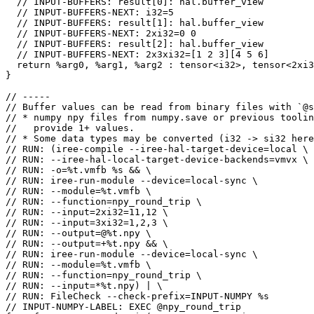
  // INPUT-BUFFERS: result[0]: hal.buffer_view

  // INPUT-BUFFERS-NEXT: i32=5

  // INPUT-BUFFERS: result[1]: hal.buffer_view

  // INPUT-BUFFERS-NEXT: 2xi32=0 0

  // INPUT-BUFFERS: result[2]: hal.buffer_view

  // INPUT-BUFFERS-NEXT: 2x3xi32=[1 2 3][4 5 6]

  return %arg0, %arg1, %arg2 : tensor<i32>, tensor<2xi3
}

// -----

// Buffer values can be read from binary files with `@s
// * numpy npy files from numpy.save or previous toolin
//   provide 1+ values.

// * Some data types may be converted (i32 -> si32 here
// RUN: (iree-compile --iree-hal-target-device=local \

// RUN: --iree-hal-local-target-device-backends=vmvx \

// RUN: -o=%t.vmfb %s && \

// RUN: iree-run-module --device=local-sync \

// RUN: --module=%t.vmfb \

// RUN: --function=npy_round_trip \

// RUN: --input=2xi32=11,12 \

// RUN: --input=3xi32=1,2,3 \

// RUN: --output=@%t.npy \

// RUN: --output=+%t.npy && \

// RUN: iree-run-module --device=local-sync \

// RUN: --module=%t.vmfb \

// RUN: --function=npy_round_trip \

// RUN: --input=*%t.npy) | \

// RUN: FileCheck --check-prefix=INPUT-NUMPY %s

// INPUT-NUMPY-LABEL: EXEC @npy_round_trip
