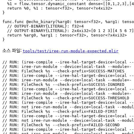
  %1 = flow.tensor.dynamic_constant dense<[[0,1,2,3],[4
  return %0, %1 : tensor<f32>, tensor<?x4xi32>

}

func.func @echo_binary(%arg0: tensor<f32>, %arg1: tenso
  // OUTPUT-BINARY{LITERAL}: f32=4

  // OUTPUT-BINARY{LITERAL}: 2x4xi32=[0 1 2 3][4 5 6 7]

  return %arg0, %arg1 : tensor<f32>, tensor<?x4xi32>

소스 파일:
tools/test/iree-run-module-expected.mlir
// RUN: (iree-compile --iree-hal-target-device=local --
// RUN: iree-run-module --device=local-task --module=- 
// RUN: FileCheck %s --check-prefix=SUCCESS-MATCHES

// RUN: (iree-compile --iree-hal-target-device=local --
// RUN: iree-run-module --device=local-task --module=- 
// RUN: FileCheck %s --check-prefix=SUCCESS-IGNORED

// RUN: (iree-compile --iree-hal-target-device=local --
// RUN: iree-run-module --device=local-task --module=- 
// RUN: FileCheck %s --check-prefix=SUCCESS-THRESHOLD

// RUN: (iree-compile --iree-hal-target-device=local --
// RUN: not iree-run-module --device=local-task --modul
// RUN: FileCheck %s --check-prefix=FAILED-FIRST

// RUN: (iree-compile --iree-hal-target-device=local --
// RUN: not iree-run-module --device=local-task --modul
// RUN: FileCheck %s --check-prefix=FAILED-SECOND

// RUN: (iree-compile --iree-hal-target-device=local --
// RUN: not iree-run-module --device=local-task --modul