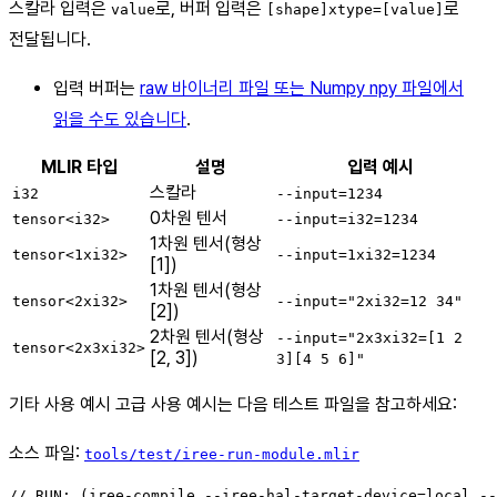
스칼라 입력은
로, 버퍼 입력은
로
value
[shape]xtype=[value]
전달됩니다.
입력 버퍼는
raw 바이너리 파일 또는 Numpy npy 파일에서
읽을 수도 있습니다
.
MLIR 타입
설명
입력 예시
스칼라
i32
--input=1234
0차원 텐서
tensor<i32>
--input=i32=1234
1차원 텐서(형상
tensor<1xi32>
--input=1xi32=1234
[1])
1차원 텐서(형상
tensor<2xi32>
--input="2xi32=12 34"
[2])
2차원 텐서(형상
--input="2x3xi32=[1 2
tensor<2x3xi32>
[2, 3])
3][4 5 6]"
기타 사용 예시 고급 사용 예시는 다음 테스트 파일을 참고하세요:
소스 파일:
tools/test/iree-run-module.mlir
// RUN: (iree-compile --iree-hal-target-device=local --