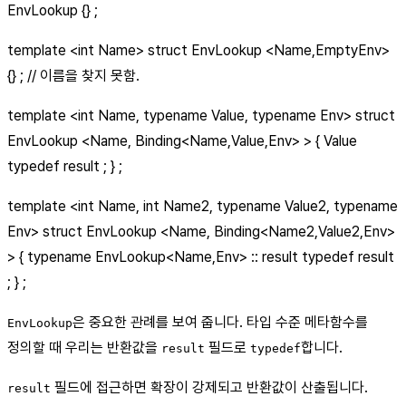
EnvLookup {} ;
template
<int Name>
struct EnvLookup <Name,EmptyEnv>
{} ; // 이름을 찾지 못함.
template <int Name, typename Value, typename Env> struct
EnvLookup <Name, Binding<Name,Value,Env> > { Value
typedef result ; } ;
template <int Name, int Name2, typename Value2, typename
Env> struct EnvLookup <Name, Binding<Name2,Value2,Env>
> { typename EnvLookup<Name,Env> :: result typedef result
; } ;
은 중요한 관례를 보여 줍니다. 타입 수준 메타함수를
EnvLookup
정의할 때 우리는 반환값을
필드로
합니다.
result
typedef
필드에 접근하면 확장이 강제되고 반환값이 산출됩니다.
result