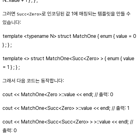
N::value + 1 } ; } ;
그러면
로 인코딩된 값 1에 매칭되는 템플릿을 만들 수
Succ<Zero>
있습니다:
template
<typename N>
struct MatchOne { enum { value = 0
} ; } ;
template <> struct MatchOne<Succ
<Zero>
> { enum { value
= 1 } ; } ;
그래서 다음 코드는 동작합니다:
cout << MatchOne
<Zero >
::value << endl; // 출력: 0
cout << MatchOne<Succ
<Zero>
>::value << endl; // 출력: 1
cout << MatchOne<Succ<Succ
<Zero>
> >::value << endl; //
출력: 0