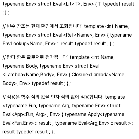
typename Env> struct Eval <Lit
<T>
, Env> { T typedef result
; } ;
// 변수 참조는 현재 환경에서 조회됩니다: template <int Name,
typename Env> struct Eval <Ref
<Name>
, Env> { typename
EnvLookup<Name, Env> :: result typedef result ; } ;
// 람다 항은 클로저로 평가됩니다: template <int Name,
typename Body, typename Env> struct Eval
<Lambda<Name,Body>, Env> { Closure<Lambda<Name,
Body>, Env> typedef result ; } ;
// 적용은 함수 식의 값을 인자 식의 값에 적용합니다: template
<typename Fun, typename Arg, typename Env> struct
Eval<App<Fun, Arg> , Env> { typename Apply<typename
Eval<Fun,Env> :: result , typename Eval<Arg,Env> :: result > ::
result typedef result ; } ;