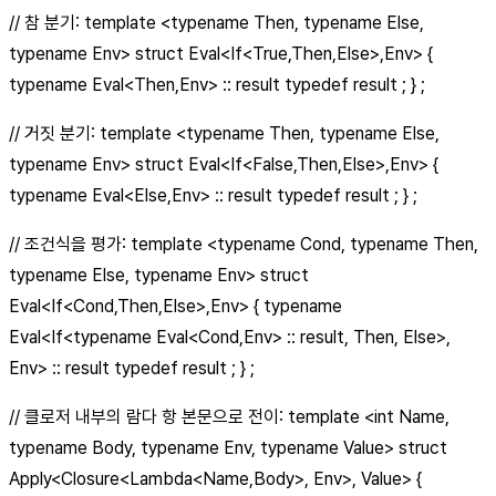
// 참 분기: template <typename Then, typename Else,
typename Env> struct Eval<If<True,Then,Else>,Env> {
typename Eval<Then,Env> :: result typedef result ; } ;
// 거짓 분기: template <typename Then, typename Else,
typename Env> struct Eval<If<False,Then,Else>,Env> {
typename Eval<Else,Env> :: result typedef result ; } ;
// 조건식을 평가: template <typename Cond, typename Then,
typename Else, typename Env> struct
Eval<If<Cond,Then,Else>,Env> { typename
Eval<If<typename Eval<Cond,Env> :: result, Then, Else>,
Env> :: result typedef result ; } ;
// 클로저 내부의 람다 항 본문으로 전이: template <int Name,
typename Body, typename Env, typename Value> struct
Apply<Closure<Lambda<Name,Body>, Env>, Value> {