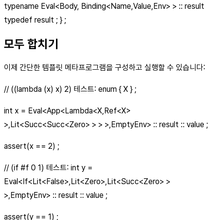
typename Eval<Body, Binding<Name,Value,Env> > :: result
typedef result ; } ;
모두 합치기
이제 간단한 템플릿 메타프로그램을 구성하고 실행할 수 있습니다:
// ((lambda (x) x) 2) 테스트: enum { X } ;
int x = Eval<App<Lambda<X,Ref
<X>
>,Lit<Succ<Succ
<Zero>
> > >,EmptyEnv> :: result :: value ;
assert(x == 2) ;
// (if #f 0 1) 테스트: int y =
Eval<If<Lit
<False>
,Lit
<Zero>
,Lit<Succ
<Zero>
>
>,EmptyEnv> :: result :: value ;
assert(y == 1) ;