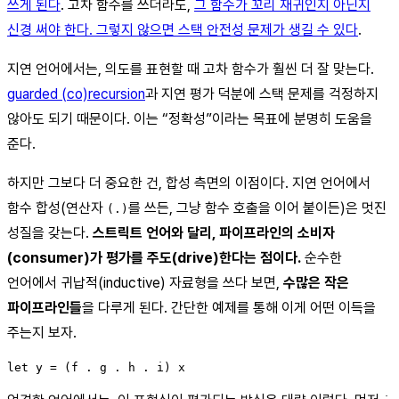
쓰게 된다
. 고차 함수를 쓰더라도,
그 함수가 꼬리 재귀인지 아닌지
신경 써야 한다. 그렇지 않으면 스택 안전성 문제가 생길 수 있다
.
지연 언어에서는, 의도를 표현할 때 고차 함수가 훨씬 더 잘 맞는다.
guarded (co)recursion
과 지연 평가 덕분에 스택 문제를 걱정하지
않아도 되기 때문이다. 이는 “정확성”이라는 목표에 분명히 도움을
준다.
하지만 그보다 더 중요한 건, 합성 측면의 이점이다. 지연 언어에서
함수 합성(연산자
를 쓰든, 그냥 함수 호출을 이어 붙이든)은 멋진
(.)
성질을 갖는다.
스트릭트 언어와 달리, 파이프라인의 소비자
(consumer)가 평가를 주도(drive)한다는 점이다.
순수한
언어에서 귀납적(inductive) 자료형을 쓰다 보면,
수많은 작은
파이프라인들
을 다루게 된다. 간단한 예제를 통해 이게 어떤 이득을
주는지 보자.
let y = (f . g . h . i) x