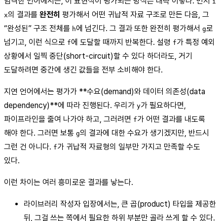
엄격한 언어에서는, 이 표현식이 평가되는 방식은 대략 이렇다. 먼저
i
의 결과를
완전히
평가해서 어떤 귀납적 자료 구조로 만든 다음, 그
x
“완성된” 구조 전체를
에 넘긴다. 그 결과 또한 완전히 평가해서
로
h
g
넘기고, 이런 식으로
에 도달할 때까지 반복한다. 설령
가 특정 예외
f
f
상황에서 일찍 중단(short-circuit)할 수 있다 하더라도, 거기
도달하려면 중간에 생긴 값들을 전부 소비해야 한다.
지연 언어에서는 평가가 **수요(demand)와 데이터 의존성(data
dependency)**에 따라 진행된다. 우리가
가 필요하다면,
y
파이프라인을 줄여 나가야 하고, 그러려면
가 어떤 결과를 내도록
f
해야 한다. 그러면 보통
의 결과에 대한 수요가 생기겠지만, 반드시
g
그런 건 아니다.
가 귀납적 자료형의 일부만 가지고 만족할 수도
f
있다.
이런 차이는 여러 흥미로운 결과를 낳는다.
라이브러리 작성자 입장에서는, 큰 곱(product) 타입을 제공한
뒤, 그걸 쓰는 쪽에서 필요한 하위 부분만 골라 쓰게 할 수 있다.