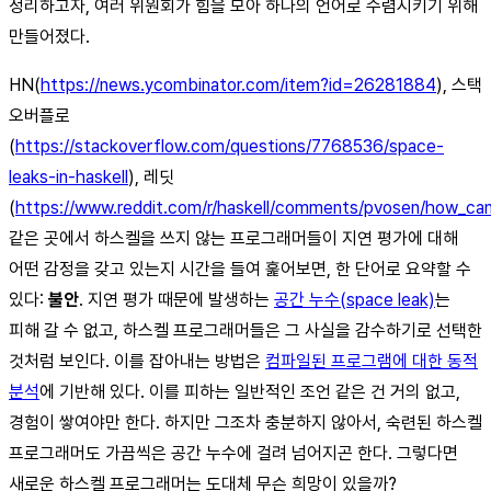
정리하고자, 여러 위원회가 힘을 모아 하나의 언어로 수렴시키기 위해
만들어졌다.
HN(
https://news.ycombinator.com/item?id=26281884
), 스택
오버플로
(
https://stackoverflow.com/questions/7768536/space-
leaks-in-haskell
), 레딧
(
https://www.reddit.com/r/haskell/comments/pvosen/how_can
같은 곳에서 하스켈을 쓰지 않는 프로그래머들이 지연 평가에 대해
어떤 감정을 갖고 있는지 시간을 들여 훑어보면, 한 단어로 요약할 수
있다:
불안
. 지연 평가 때문에 발생하는
공간 누수(space leak)
는
피해 갈 수 없고, 하스켈 프로그래머들은 그 사실을 감수하기로 선택한
것처럼 보인다. 이를 잡아내는 방법은
컴파일된 프로그램에 대한 동적
분석
에 기반해 있다. 이를 피하는 일반적인 조언 같은 건 거의 없고,
경험이 쌓여야만 한다. 하지만 그조차 충분하지 않아서, 숙련된 하스켈
프로그래머도 가끔씩은 공간 누수에 걸려 넘어지곤 한다. 그렇다면
새로운 하스켈 프로그래머는 도대체 무슨 희망이 있을까?