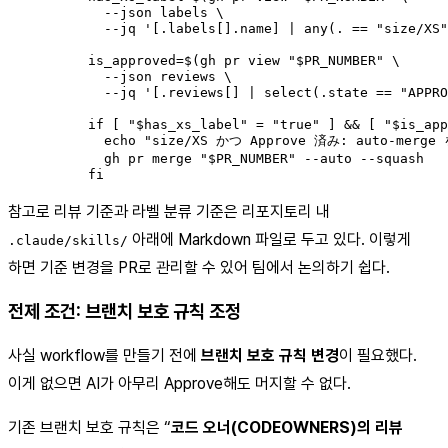
            --json labels \

            --jq '[.labels[].name] | any(. == "size/XS"
          is_approved=$(gh pr view "$PR_NUMBER" \

            --json reviews \

            --jq '[.reviews[] | select(.state == "APPRO
          if [ "$has_xs_label" = "true" ] && [ "$is_app
            echo "size/XS かつ Approve 済み: auto-merge
            gh pr merge "$PR_NUMBER" --auto --squash

          fi
참고로 리뷰 기준과 라벨 분류 기준은 리포지토리 내
아래에 Markdown 파일로 두고 있다. 이렇게
.claude/skills/
하면 기준 변경을 PR로 관리할 수 있어 팀에서 논의하기 쉽다.
전제 조건: 브랜치 보호 규칙 조정
사실 workflow를 만들기 전에
브랜치 보호 규칙 변경
이 필요했다.
이게 없으면 AI가 아무리 Approve해도 머지할 수 없다.
기존 브랜치 보호 규칙은 “
코드 오너(CODEOWNERS)의 리뷰