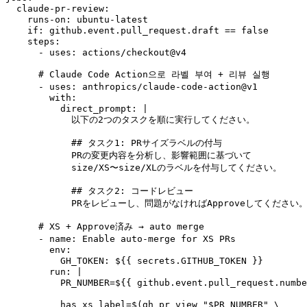
  claude-pr-review:

    runs-on: ubuntu-latest

    if: github.event.pull_request.draft == false

    steps:

      - uses: actions/checkout@v4

      # Claude Code Action으로 라벨 부여 + 리뷰 실행

      - uses: anthropics/claude-code-action@v1

        with:

          direct_prompt: |

            以下の2つのタスクを順に実行してください。

            ## タスク1: PRサイズラベルの付与

            PRの変更内容を分析し、影響範囲に基づいて

            size/XS〜size/XLのラベルを付与してください。

            ## タスク2: コードレビュー

            PRをレビューし、問題がなければApproveしてください。
      # XS + Approve済み → auto merge

      - name: Enable auto-merge for XS PRs

        env:

          GH_TOKEN: ${{ secrets.GITHUB_TOKEN }}

        run: |

          PR_NUMBER=${{ github.event.pull_request.numbe
          has_xs_label=$(gh pr view "$PR_NUMBER" \
