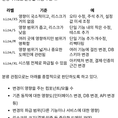
라벨
기준
예
영향이 국소적이고, 리스크가
오타 수정, 주석 추가, 설정
size/XS
거의 없음
값 미세 조정
영향 범위가 좁고, 리스크가
단일 기능 내의 작은 수정,
size/S
낮음
테스트 추가
여러 곳에 영향하지만 범위가
단일 기능 추가·개수정,
size/M
명확함
리팩터링
영향 범위가 넓거나 중요한
여러 기능에 걸친 변경, DB
size/L
도메인에 관련됨
스키마 변경
아키텍처 변경, 결제·인증의
시스템 전체로 파급될 수 있음
size/XL
근간 변경
분류 관점으로는 아래를 종합적으로 판단하도록 하고 있다.
변경이 영향을 주는 컴포넌트/모듈 수
기존 동작에 대한 영향도(인터페이스 변경, DB 변경, API 변경
등)
변경의 파급 범위(다른 기능이나 서비스에 대한 영향)
리스크의 크기(결제·인증 등 중요한 도메인 관여)