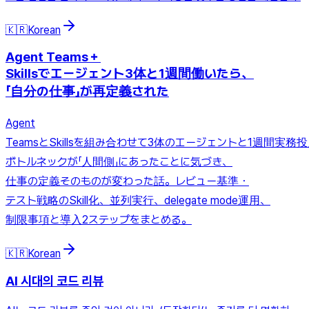
🇰🇷
Korean
Agent Teams＋
Skillsでエージェント3体と1週間働いたら、
「自分の仕事」が再定義された
Agent
TeamsとSkillsを組み合わせて3体のエージェントと1週間実
ボトルネックが「人間側」にあったことに気づき、
仕事の定義そのものが変わった話。レビュー基準・
テスト戦略のSkill化、並列実行、delegate mode運用、
制限事項と導入2ステップをまとめる。
🇰🇷
Korean
AI 시대의 코드 리뷰