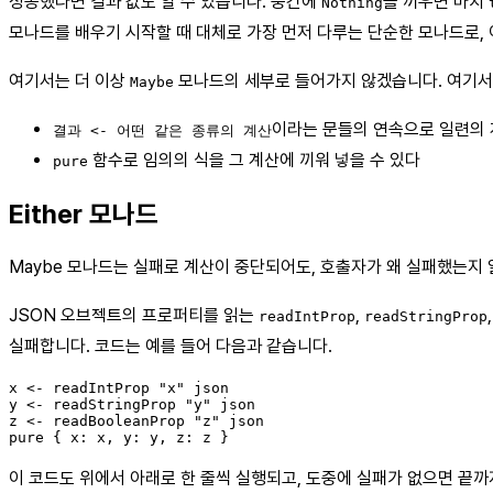
성공했다면 결과 값도 알 수 있습니다. 중간에
을 끼우면 마치
Nothing
모나드를 배우기 시작할 때 대체로 가장 먼저 다루는 단순한 모나드로,
여기서는 더 이상
모나드의 세부로 들어가지 않겠습니다. 여기서
Maybe
이라는 문들의 연속으로 일련의 
결과 <- 어떤 같은 종류의 계산
함수로 임의의 식을 그 계산에 끼워 넣을 수 있다
pure
Either 모나드
Maybe 모나드는 실패로 계산이 중단되어도, 호출자가 왜 실패했는지 알
JSON 오브젝트의 프로퍼티를 읽는
,
readIntProp
readStringProp
실패합니다. 코드는 예를 들어 다음과 같습니다.
x <- readIntProp "x" json

y <- readStringProp "y" json

z <- readBooleanProp "z" json

이 코드도 위에서 아래로 한 줄씩 실행되고, 도중에 실패가 없으면 끝