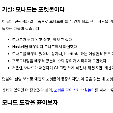
가설: 모나드는 포켓몬이다
이 글은 전광석화 같은 속도로 모나드를 쓸 수 있게 되고 싶은 사람을 위
독자는 다음과 같습니다.
모나드가 뭔지 알고 싶고, 써 보고 싶다
Haskell을 배우려다 모나드에서 좌절했다
모나드를 배우려 했더니, 상자니, burrito니 하는 이상한 비유
프로그래밍을 배우러 왔는데 수학 강의가 시작되어 그만뒀다
처음엔 모나드가 어렵다며 GHCi만 쓰게 하길래 해 봤지만, 계
덧붙여, 설명 보조로 왜인지 포켓몬이 등장하지만, 이 글을 읽는 데 포
삽화가 있으면 더 즐겁겠다 싶어,
포켓몬 다이스키 색칠놀이
를 써서 모
모나드 도감을 훑어보자