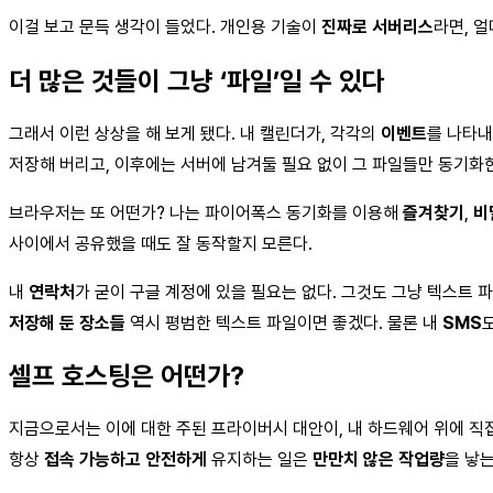
이걸 보고 문득 생각이 들었다. 개인용 기술이
진짜로 서버리스
라면, 
더 많은 것들이 그냥 ‘파일’일 수 있다
그래서 이런 상상을 해 보게 됐다. 내 캘린더가, 각각의
이벤트
를 나타내
저장해 버리고, 이후에는 서버에 남겨둘 필요 없이 그 파일들만 동기화
브라우저는 또 어떤가? 나는 파이어폭스 동기화를 이용해
즐겨찾기
,
비
사이에서 공유했을 때도 잘 동작할지 모른다.
내
연락처
가 굳이 구글 계정에 있을 필요는 없다. 그것도 그냥 텍스트 
저장해 둔 장소들
역시 평범한 텍스트 파일이면 좋겠다. 물론 내
SMS
셀프 호스팅은 어떤가?
지금으로서는 이에 대한 주된 프라이버시 대안이, 내 하드웨어 위에 직접 
항상
접속 가능하고 안전하게
유지하는 일은
만만치 않은 작업량
을 낳