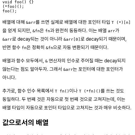
void foo() {}

(*foo)();

배열에 대해
를 쓰면 실제로 배열에 대한 포인터 타입
&arr
T (*)[n]
을 얻게 되지만,
은
과 완전히 동등하다. 이는 배열
가
&fn
fn
arr
로 decay되는 것이 아니라
로 decay되기 때문이며,
&arr
&arr[0]
반면 함수
은 정확히
으로 자동 변환되기 때문이다.
fn
&fn
배열과 함수 모두에서,
연산자의 인수로 주어질 때는 decay되지
&
않는다는 점도 알아두자. 그래서
는 포인터에 대한 포인터가
&arr
아니다.
추가로, 함수 인수 목록에서
이나
를 쓰는 것도
T fn()
T (*fn)()
동일하다. 두 번째 것은 자동으로 첫 번째 것으로 고쳐지는데, 이는
배열 타입이 자동으로 포인터 타입으로 고쳐지는 것과 매우 비슷하다.
값으로서의 배열