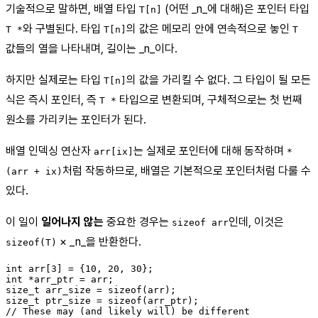
기술적으로 말하면, 배열 타입
(어떤 _n_에 대해)은 포인터 타입
T[n]
와 구별된다. 타입
의 값은 메모리 안에 연속적으로 놓인
T *
T[n]
T
값들의 열을 나타내며, 길이는 _n_이다.
하지만 실제로는 타입
의 값을 가리킬 수 없다. 그 타입이 될 모든
T[n]
식은 즉시 포인터, 즉
타입으로 변환되며, 구체적으로는 첫 번째
T *
원소를 가리키는 포인터가 된다.
배열 인덱싱 연산자
는 실제로 포인터에 대해 동작하며
arr[ix]
*
처럼 작동하므로, 배열은 기본적으로 포인터처럼 다룰 수
(arr + ix)
있다.
이 일이
일어나지 않는
중요한 경우는
인데, 이것은
sizeof arr
× _n_을 반환한다.
sizeof(T)
int arr[3] = {10, 20, 30};

int *arr_ptr = arr;

size_t arr_size = sizeof(arr);

size_t ptr_size = sizeof(arr_ptr);
