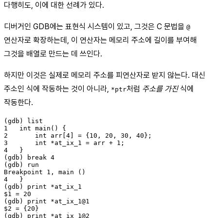
다행히도, 이에 대한 선례가 있다.
디버거인 GDB에는 표현식 시스템이 있고, 그것은 C 문법을
@
연산자로 확장하는데, 이 연산자는 메모리 주소에 길이를 부여해
그것을 배열로 만드는 데 쓰인다.
하지만 이것은 실제로 메모리 주소를 피연산자로 받지 않는다. 대신
주소인 식에 작동하는 것이 아니라,
처럼
주소를 가진
식에
*ptr
작동한다.
(gdb) list

1   int main() {

2       int arr[4] = {10, 20, 30, 40};

3       int *at_ix_1 = arr + 1;

4   }

(gdb) break 4

(gdb) run

Breakpoint 1, main ()

4   }

(gdb) print *at_ix_1

$1 = 20

(gdb) print *at_ix_1@1

$2 = {20}

(gdb) print *at_ix_1@2
