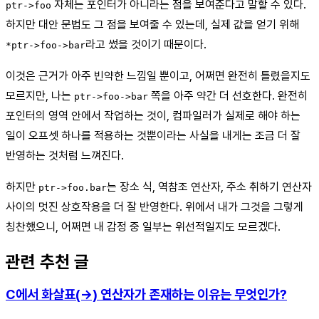
자체는 포인터가 아니라는 점을 보여준다고 말할 수 있다.
ptr->foo
하지만 대안 문법도 그 점을 보여줄 수 있는데, 실제 값을 얻기 위해
라고 썼을 것이기 때문이다.
*ptr->foo->bar
이것은 근거가 아주 빈약한 느낌일 뿐이고, 어쩌면 완전히 틀렸을지도
모르지만, 나는
쪽을 아주 약간 더 선호한다. 완전히
ptr->foo->bar
포인터의 영역 안에서 작업하는 것이, 컴파일러가 실제로 해야 하는
일이 오프셋 하나를 적용하는 것뿐이라는 사실을 내게는 조금 더 잘
반영하는 것처럼 느껴진다.
하지만
는 장소 식, 역참조 연산자, 주소 취하기 연산자
ptr->foo.bar
사이의 멋진 상호작용을 더 잘 반영한다. 위에서 내가 그것을 그렇게
칭찬했으니, 어쩌면 내 감정 중 일부는 위선적일지도 모르겠다.
관련 추천 글
C에서 화살표(->) 연산자가 존재하는 이유는 무엇인가?