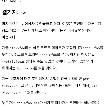
하지 않겠다.
곁가지:
->
마지막으로
연산자를 언급하고 싶다. 이것은 포인터를 다루는지
->
장소 식을 다루는지가 다소 임의적이라는 점에서
연산자와
@
비슷하다.
지금
라는 식은 무료로 역참조가 포함된
값
를
ptr->foo
(*ptr).foo
뜻한다. 주소를 얻으려면
를 쓴다. 하지만 이것은
&ptr->foo
&
로 정의될 수도 있었을 것이다. 그러면 값을 얻기
(*ptr).foo
위해서는
를 썼을 것이다.
*ptr->foo
지금 구조체에 대한 포인터에서 중첩된 값을 얻으려면
ptr-
라고 쓴다. 대안적인
에서는 (포인터에 대해서)
>foo.bar
->
ptr-
라고 썼을 것이다.
>foo->bar
누군가는
가 실제로 따라가는 포인터는 하나뿐이며
ptr->foo.bar