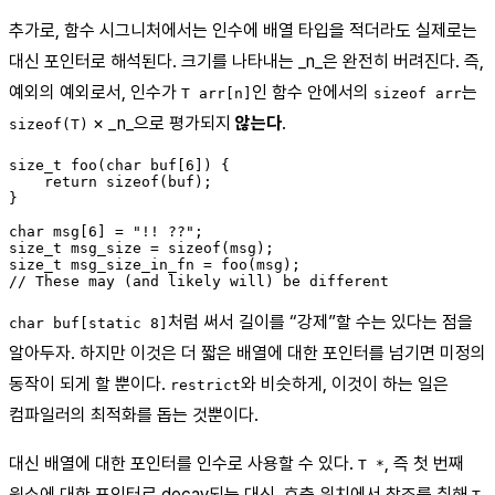
추가로, 함수 시그니처에서는 인수에 배열 타입을 적더라도 실제로는
대신 포인터로 해석된다. 크기를 나타내는 _n_은 완전히 버려진다. 즉,
예외의 예외로서, 인수가
인 함수 안에서의
는
T arr[n]
sizeof arr
× _n_으로 평가되지
않는다
.
sizeof(T)
size_t foo(char buf[6]) {

    return sizeof(buf);

}

char msg[6] = "!! ??";

size_t msg_size = sizeof(msg);

size_t msg_size_in_fn = foo(msg);

처럼 써서 길이를 “강제”할 수는 있다는 점을
char buf[static 8]
알아두자. 하지만 이것은 더 짧은 배열에 대한 포인터를 넘기면 미정의
동작이 되게 할 뿐이다.
와 비슷하게, 이것이 하는 일은
restrict
컴파일러의 최적화를 돕는 것뿐이다.
대신 배열에 대한 포인터를 인수로 사용할 수 있다.
, 즉 첫 번째
T *
원소에 대한 포인터로 decay되는 대신, 호출 위치에서 참조를 취해