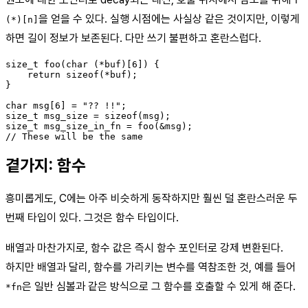
T
을 얻을 수 있다. 실행 시점에는 사실상 같은 것이지만, 이렇게
(*)[n]
하면 길이 정보가 보존된다. 다만 쓰기 불편하고 혼란스럽다.
size_t foo(char (*buf)[6]) {

    return sizeof(*buf);

}

char msg[6] = "?? !!";

size_t msg_size = sizeof(msg);

size_t msg_size_in_fn = foo(&msg);

곁가지: 함수
흥미롭게도, C에는 아주 비슷하게 동작하지만 훨씬 덜 혼란스러운 두
번째 타입이 있다. 그것은 함수 타입이다.
배열과 마찬가지로, 함수 값은 즉시 함수 포인터로 강제 변환된다.
하지만 배열과 달리, 함수를 가리키는 변수를 역참조한 것, 예를 들어
은 일반 심볼과 같은 방식으로 그 함수를 호출할 수 있게 해 준다.
*fn