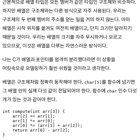
근본적으로 배열 타입은 모든 멤버가 같은 타입인 구조체와 비슷하다.
하지만 배열은 구조체와는 다른 방식으로 자주 사용된다. 우리는
구조체의 두 번째 멤버의 주소를 얻는 일을 거의 하지 않는다. 아마
배열은 시작 위치를 옮겨도 여전히 배열이고, 단지 크기만 달라지기
때문일 것이다. 우리는 배열의 크기를 자주 무시하거나 모르고
있으므로, 이것은 배열을 다루는 자연스러운 방식이다.
나는 C가 배열과 포인터를 엄격히 분리했더라면 이 상황을
머릿속으로 모델링하기 훨씬 쉬웠을 것이라고 생각한다.
배열은 구조체처럼 정확히 동작해야 한다.
를 함수에 넘기면
char[5]
그 배열 안의 실제 다섯 값이 전달되어야 한다. 함수에
인수 다섯
char
개가 있는 것과 같아야 한다.
int compute(int arr[3]) {

    arr[2] += arr[1];

    arr[1] *= arr[0];

    arr[0] *= (arr[1] + arr[2]);

    return arr[0] - arr[2];

}
