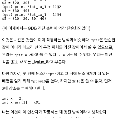
$3 = {20, 30}

(gdb) print *(at_ix_1 + 1)@2

$4 = {30, 40}

(gdb) print *(at_ix_1 - 1)@4

(이 예제에서는 GDB 진단 출력이 약간 단순화되었다)
이것은
같은 것들이 이미 작동하는 방식과 비슷하다.
은 단순한
=
*ptr
값이 아니라 메모리 안의 특정 위치를 가진 값이어서 쓸 수 있으므로,
우리는
라고 쓸 수 있다.
는 쓸 수 없다. 우리는 이런
*ptr = 2
2 = 2
식을
장소 식
또는 _lvalue_라고 부른다.
마찬가지로, 첫 번째 원소가
이고 그 뒤에 원소 9개가 더 있는
*ptr
배열을 얻기 위해
을 쓴다. 하지만
은 쓸 수 없다. 먼저
*ptr@10
2@10
에 장소를 부여해야 한다.
2
int x = 2;

나는 이것이 이 연산자가 작동하는 꽤 멋진 방식이라고 생각한다.