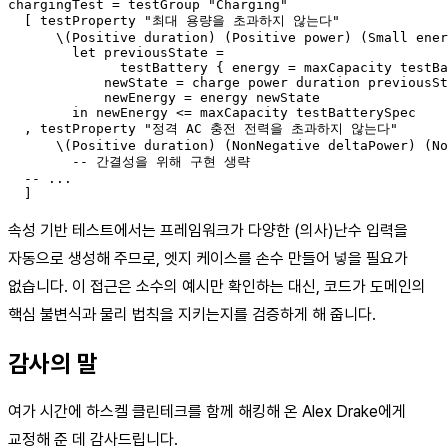
chargingTest = testGroup "Charging"

  [ testProperty "최대 용량을 초과하지 않는다"

      \(Positive duration) (Positive power) (Small ener
        let previousState =

              testBattery { energy = maxCapacity testBa
            newState = charge power duration previousSt
            newEnergy = energy newState

        in newEnergy <= maxCapacity testBatterySpec

  , testProperty "정격 AC 충전 전력을 초과하지 않는다"

      \(Positive duration) (NonNegative deltaPower) (No
        -- 간결성을 위해 구현 생략

  -- ...

속성 기반 테스트에서는 프레임워크가 다양한 (의사)난수 입력을
자동으로 생성해 주므로, 엣지 케이스를 손수 만들어 넣을 필요가
없습니다. 이 접근은 소수의 예시만 확인하는 대신, 코드가 도메인의
핵심 불변식과 물리 법칙을 지키는지를 검증하게 해 줍니다.
감사의 말
여가 시간에 하스켈 클린테크를 함께 해킹해 온 Alex Drake에게
교정해 준 데 감사드립니다.