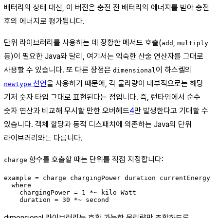
배터리의 상태 대신, 이 버전은 충전 전 배터리의 에너지를 받아 충전
후의 에너지로 평가됩니다.
단위 라이브러리를 사용하는 데 장황한 메서드 호출(
,
add
multiply
등)이 필요한 Java와 달리, 여기서는 익숙한 산술 연산자를 그대로
사용할 수 있습니다. 또 다른 장점은
이 하스켈의
dimensional
선언
을 사용하기 때문에, 각 물리량이 내부적으로는 해당
newtype
기저 숫자 타입 그대로 표현된다는 점입니다. 즉, 런타임에서 순수
숫자 연산과 비교해 무시할 만한 오버헤드
4
만 발생한다고 기대할 수
있습니다. 객체 할당과 동적 디스패치에 의존하는 Java의 단위
라이브러리와는 다릅니다.
함수를 호출할 때는 단위를 직접 지정합니다:
charge
example = charge chargingPower duration currentEnergy

  where

    chargingPower = 1 *~ kilo Watt

dimensional 라이브러리는 호환 가능한 물리량만 조합하도록